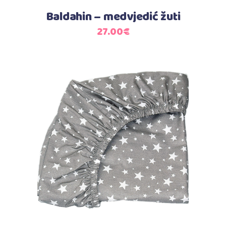
Baldahin – medvjedić žuti
27.00
€
Dodaj u košaricu