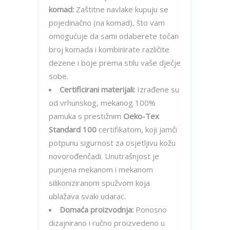
komad:
Zaštitne navlake kupuju se
pojedinačno (na komad), što vam
omogućuje da sami odaberete točan
broj komada i kombinirate različite
dezene i boje prema stilu vaše dječje
sobe.
Certificirani materijali:
Izrađene su
od vrhunskog, mekanog 100%
pamuka s prestižnim
Oeko-Tex
Standard 100
certifikatom, koji jamči
potpunu sigurnost za osjetljivu kožu
novorođenčadi. Unutrašnjost je
punjena mekanom i mekanom
silikoniziranom spužvom koja
ublažava svaki udarac.
Domaća proizvodnja:
Ponosno
dizajnirano i ručno proizvedeno u