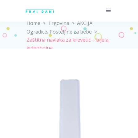
,
Home
>
Trgovina
>
AKCIJA
,
Ogradice
Posteljine za bebe
>
Zaštitna navlaka za krevetić – bijela,
jednobojna