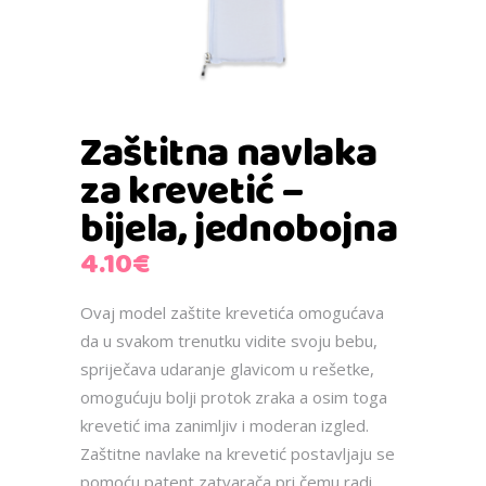
Zaštitna navlaka
za krevetić –
bijela, jednobojna
4.10
€
Ovaj model zaštite krevetića omogućava
da u svakom trenutku vidite svoju bebu,
spriječava udaranje glavicom u rešetke,
omogućuju bolji protok zraka a osim toga
krevetić ima zanimljiv i moderan izgled.
Zaštitne navlake na krevetić postavljaju se
pomoću patent zatvarača pri čemu radi