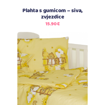
Plahta s gumicom – siva,
zvjezdice
15.90
€
Dodaj u košaricu