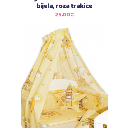
bijela, roza trakice
25.00
€
Dodaj u košaricu