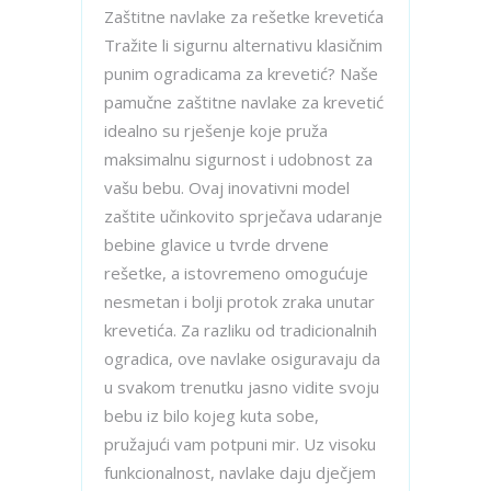
Zaštitne navlake za rešetke krevetića
Tražite li sigurnu alternativu klasičnim
punim ogradicama za krevetić? Naše
pamučne zaštitne navlake za krevetić
idealno su rješenje koje pruža
maksimalnu sigurnost i udobnost za
vašu bebu. Ovaj inovativni model
zaštite učinkovito sprječava udaranje
bebine glavice u tvrde drvene
rešetke, a istovremeno omogućuje
nesmetan i bolji protok zraka unutar
krevetića. Za razliku od tradicionalnih
ogradica, ove navlake osiguravaju da
u svakom trenutku jasno vidite svoju
bebu iz bilo kojeg kuta sobe,
pružajući vam potpuni mir. Uz visoku
funkcionalnost, navlake daju dječjem