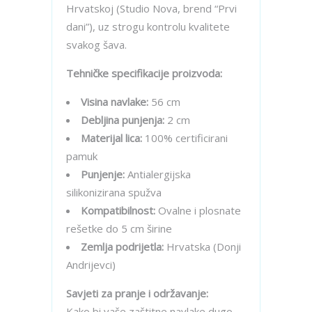
Hrvatskoj (Studio Nova, brend “Prvi
dani”), uz strogu kontrolu kvalitete
svakog šava.
Tehničke specifikacije proizvoda:
Visina navlake:
56 cm
Debljina punjenja:
2 cm
Materijal lica:
100% certificirani
pamuk
Punjenje:
Antialergijska
silikonizirana spužva
Kompatibilnost:
Ovalne i plosnate
rešetke do 5 cm širine
Zemlja podrijetla:
Hrvatska (Donji
Andrijevci)
Savjeti za pranje i održavanje:
Kako bi vaše zaštitne navlake dugo