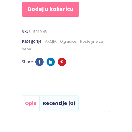
Dodaj u košaricu
za
krevetić
SKU:
5010-45
-
Kategorije:
,
,
AKCIJA
Ogradice
Posteljine za
bijela,
bebe
jednobojna
Share:
quantity
Opis
Recenzije (0)