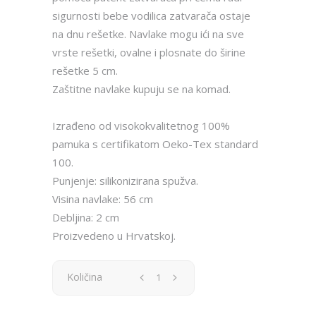
sigurnosti bebe vodilica zatvarača ostaje
na dnu rešetke. Navlake mogu ići na sve
vrste rešetki, ovalne i plosnate do širine
rešetke 5 cm.
Zaštitne navlake kupuju se na komad.
Izrađeno od visokokvalitetnog 100%
pamuka s certifikatom Oeko-Tex standard
100.
Punjenje: silikonizirana spužva.
Visina navlake: 56 cm
Debljina: 2 cm
Proizvedeno u Hrvatskoj.
Zaštitna
Količina
navlaka