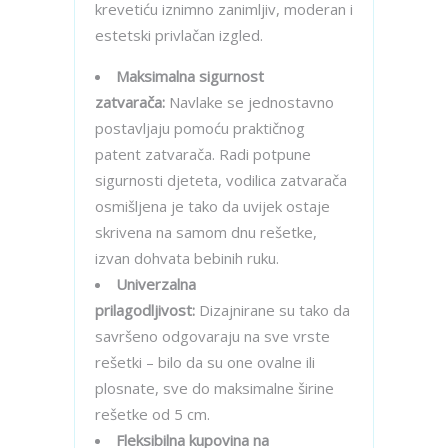
krevetiću iznimno zanimljiv, moderan i
estetski privlačan izgled.
Maksimalna sigurnost
zatvarača:
Navlake se jednostavno
postavljaju pomoću praktičnog
patent zatvarača. Radi potpune
sigurnosti djeteta, vodilica zatvarača
osmišljena je tako da uvijek ostaje
skrivena na samom dnu rešetke,
izvan dohvata bebinih ruku.
Univerzalna
prilagodljivost:
Dizajnirane su tako da
savršeno odgovaraju na sve vrste
rešetki – bilo da su one ovalne ili
plosnate, sve do maksimalne širine
rešetke od 5 cm.
Fleksibilna kupovina na