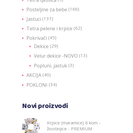
Tetra tješilica
(166)
Posteljine za bebe
(137)
Jastuci
(62)
Tetra pelene i krpice
(45)
Pokrivači
(29)
Dekice
(13)
Velur dekice -NOVO
(3)
Popluni, jastuk
(40)
AKCIJA
(34)
POKLONI
Novi proizvodi
Krpice (maramice) 6 kom -
životinjice - PREMIUM