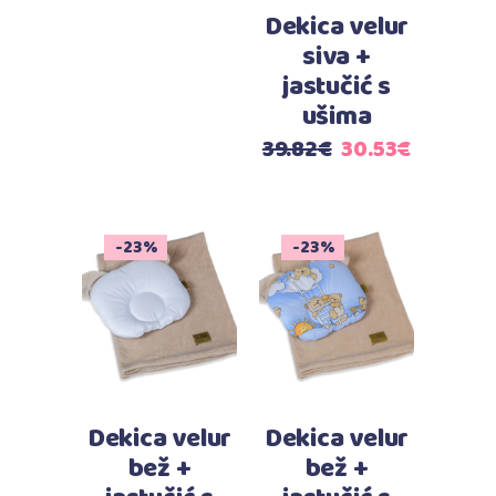
Dekica velur
siva +
jastučić s
ušima
Izvorna
Trenutn
39.82
€
30.53
€
cijena
cijena
bila
je:
je:
30.53€.
-23%
-23%
39.82€.
Dodaj u košaricu
Dodaj u košaricu
Dekica velur
Dekica velur
bež +
bež +