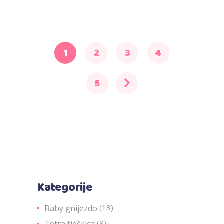
1
2
3
4
5
Kategorije
(13)
Baby gnijezdo
(9)