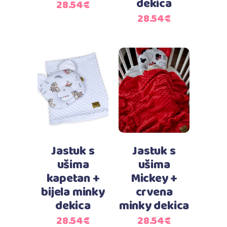
dekica
28.54
€
28.54
€
Dodaj u košaricu
Dodaj u košaricu
Jastuk s
Jastuk s
ušima
ušima
kapetan +
Mickey +
bijela minky
crvena
dekica
minky dekica
28.54
€
28.54
€