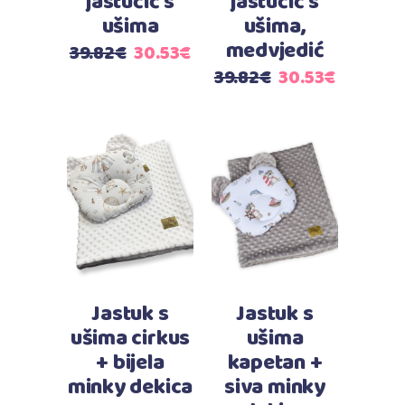
jastučić s
jastučić s
ušima
ušima,
medvjedić
Izvorna
Trenutna
39.82
€
30.53
€
cijena
cijena
Izvorna
Trenutn
39.82
€
30.53
€
bila
je:
cijena
cijena
je:
30.53€.
bila
je:
39.82€.
je:
30.53€.
39.82€.
Dodaj u košaricu
Dodaj u košaricu
Jastuk s
Jastuk s
ušima cirkus
ušima
+ bijela
kapetan +
minky dekica
siva minky