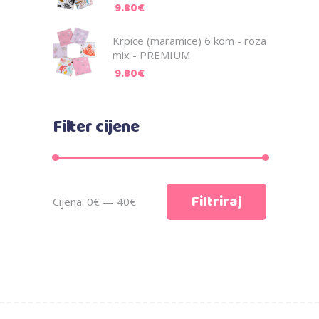
9.80
€
Krpice (maramice) 6 kom - roza
mix - PREMIUM
9.80
€
Filter cijene
Min
Maks
Filtriraj
Cijena:
0€
—
40€
cijena
cijena