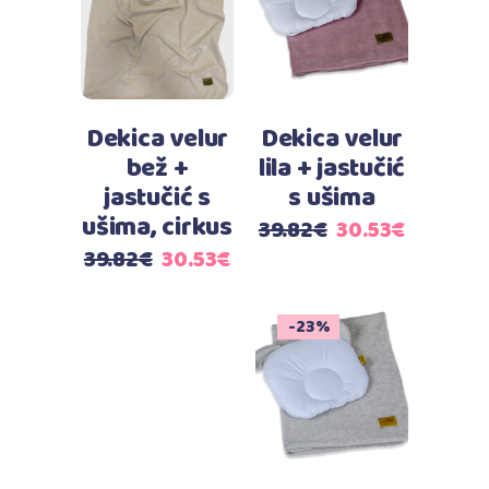
Dodaj u košaricu
Dodaj u košaricu
Dekica velur
Dekica velur
bež +
lila + jastučić
jastučić s
s ušima
ušima, cirkus
Izvorna
Trenutn
39.82
€
30.53
€
cijena
cijena
Izvorna
Trenutna
39.82
€
30.53
€
bila
je:
cijena
cijena
je:
30.53€.
bila
je:
-23%
39.82€.
je:
30.53€.
39.82€.
Dodaj u košaricu