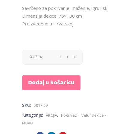
Savršeno za pokrivanje, maženje, igru i sl.
Dimenzija dekice: 75×100 cm
Proizvedeno u Hrvatskoj.
Dekica
Količina
velur
Dodaj u košaricu
bež
+
SKU:
5017-69
jastučić
Kategorije:
,
,
AKCIJA
Pokrivači
Velur dekice -
s
NOVO