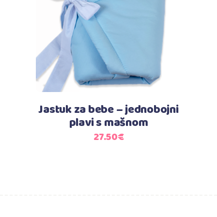
Dodaj u košaricu
Jastuk za bebe – jednobojni
plavi s mašnom
27.50
€