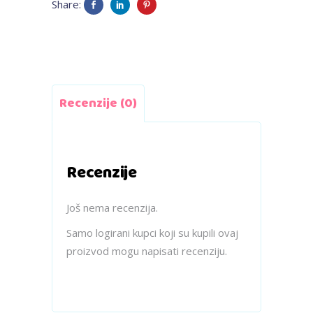
ušima,
Share:
medvjedić
quantity
Recenzije (0)
Recenzije
Još nema recenzija.
Samo logirani kupci koji su kupili ovaj
proizvod mogu napisati recenziju.