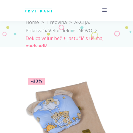
,
Home
>
Trgovina
>
AKCIJA
,
Pokrivači
Velur dekice -NOVO
>
Dekica velur bež + jastučić s ušima,
medvjedić
-23%