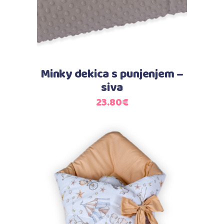
Minky dekica s punjenjem –
siva
23.80
€
Dodaj u košaricu