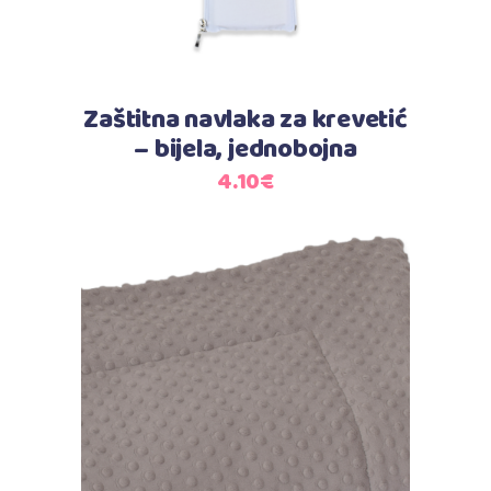
Zaštitna navlaka za krevetić
– bijela, jednobojna
4.10
€
Dodaj u košaricu