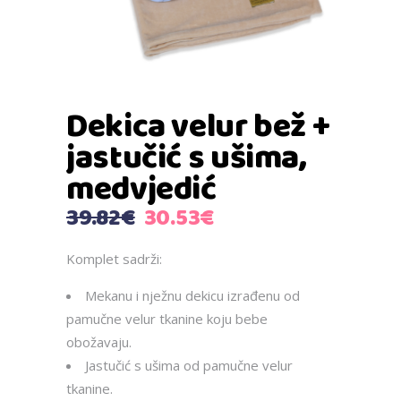
Dekica velur bež +
jastučić s ušima,
medvjedić
Izvorna
Trenutna
39.82
€
30.53
€
cijena
cijena
bila
je:
Komplet sadrži:
je:
30.53€.
Mekanu i nježnu dekicu izrađenu od
39.82€.
pamučne velur tkanine koju bebe
obožavaju.
Jastučić s ušima od pamučne velur
tkanine.