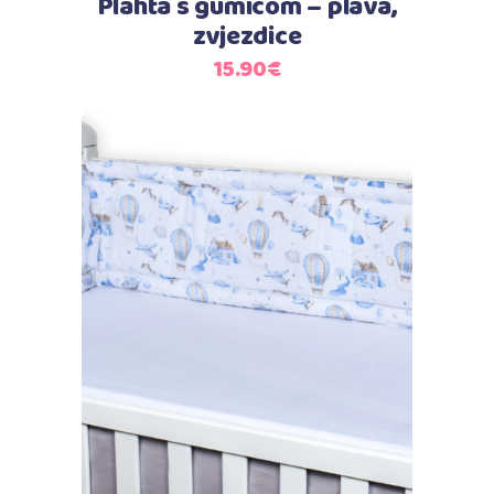
Plahta s gumicom – plava,
zvjezdice
15.90
€
Dodaj u košaricu