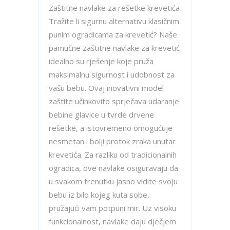
Zaštitne navlake za rešetke krevetića
Tražite li sigurnu alternativu klasičnim
punim ogradicama za krevetić? Naše
pamučne zaštitne navlake za krevetić
idealno su rješenje koje pruža
maksimalnu sigurnost i udobnost za
vašu bebu. Ovaj inovativni model
zaštite učinkovito sprječava udaranje
bebine glavice u tvrde drvene
rešetke, a istovremeno omogućuje
nesmetan i bolji protok zraka unutar
krevetića. Za razliku od tradicionalnih
ogradica, ove navlake osiguravaju da
u svakom trenutku jasno vidite svoju
bebu iz bilo kojeg kuta sobe,
pružajući vam potpuni mir. Uz visoku
funkcionalnost, navlake daju dječjem