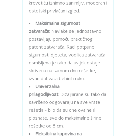
krevetiću iznimno zanimljiv, moderan i
estetski privlačan izgled.
Maksimalna sigurnost
zatvarača:
Navlake se jednostavno
postavljaju pomoću praktičnog
patent zatvarača. Radi potpune
sigurnosti djeteta, vodilica zatvarača
osmišljena je tako da uvijek ostaje
skrivena na samom dnu rešetke,
izvan dohvata bebinih ruku.
Univerzalna
prilagodljivost:
Dizajnirane su tako da
savršeno odgovaraju na sve vrste
rešetki – bilo da su one ovalne ili
plosnate, sve do maksimalne širine
rešetke od 5 cm.
Fleksibilna kupovina na