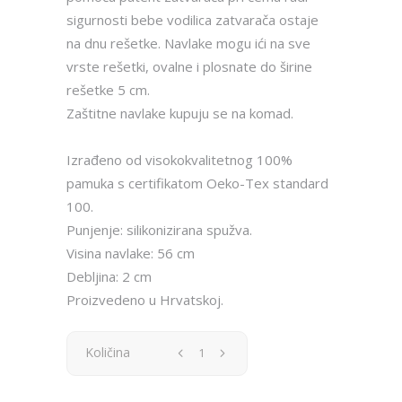
sigurnosti bebe vodilica zatvarača ostaje
na dnu rešetke. Navlake mogu ići na sve
vrste rešetki, ovalne i plosnate do širine
rešetke 5 cm.
Zaštitne navlake kupuju se na komad.
Izrađeno od visokokvalitetnog 100%
pamuka s certifikatom Oeko-Tex standard
100.
Punjenje: silikonizirana spužva.
Visina navlake: 56 cm
Debljina: 2 cm
Proizvedeno u Hrvatskoj.
Zaštitna
Količina
navlaka