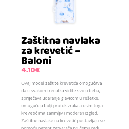
Zaštitna navlaka
za krevetić –
Baloni
4.10
€
Ovaj model zaštite krevetića omogućava
da u svakom trenutku vidite svoju bebu,
spriječava udaranje glavicom u rešetke,
omogućuju bolji protok zraka a osim toga
krevetić ima zanimljiv i moderan izgled.
Zaštitne navlake na krevetić postavljaju se
pomoću patent zatvarača pri čemu radi