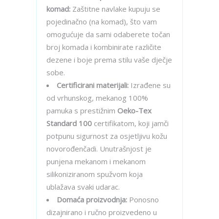
komad:
Zaštitne navlake kupuju se
pojedinačno (na komad), što vam
omogućuje da sami odaberete točan
broj komada i kombinirate različite
dezene i boje prema stilu vaše dječje
sobe.
Certificirani materijali:
Izrađene su
od vrhunskog, mekanog 100%
pamuka s prestižnim
Oeko-Tex
Standard 100
certifikatom, koji jamči
potpunu sigurnost za osjetljivu kožu
novorođenčadi. Unutrašnjost je
punjena mekanom i mekanom
silikoniziranom spužvom koja
ublažava svaki udarac.
Domaća proizvodnja:
Ponosno
dizajnirano i ručno proizvedeno u