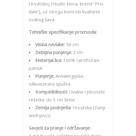
Hrvatskoj (Studio Nova, brend “Prvi
dani”), uz strogu kontrolu kvalitete
svakog šava.
Tehničke specifikacije proizvoda:
Visina navlake:
56 cm
Debljina punjenja:
2 cm
Materijal lica:
100% certificirani
pamuk
Punjenje:
Antialergijska
silikonizirana spužva
Kompatibilnost:
Ovalne i plosnate
rešetke do 5 cm širine
Zemlja podrijetla:
Hrvatska (Donji
Andrijevci)
Savjeti za pranje i održavanje:
Kako bi vaše zaštitne navlake dugo