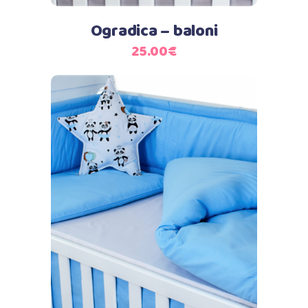
Ogradica – baloni
25.00
€
Dodaj u košaricu