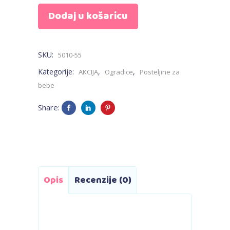
Dodaj u košaricu
za
krevetić
SKU:
5010-55
-
Kategorije:
,
,
AKCIJA
Ogradice
Posteljine za
Baloni
bebe
quantity
Share:
Opis
Recenzije (0)