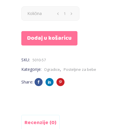
Ogradica
Količina
-
Dodaj u košaricu
kapetan
quantity
SKU:
5010-57
Kategorije:
,
Ogradice
Posteljine za bebe
Share:
Recenzije (0)