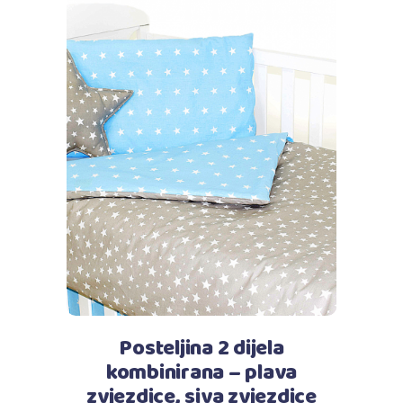
Dodaj u košaricu
Posteljina 2 dijela
kombinirana – plava
zvjezdice, siva zvjezdice