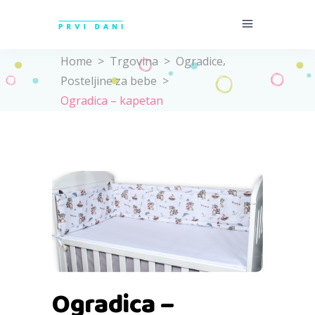
,
Home
>
Trgovina
>
Ogradice
Posteljine za bebe
>
Ogradica – kapetan
Ogradica –