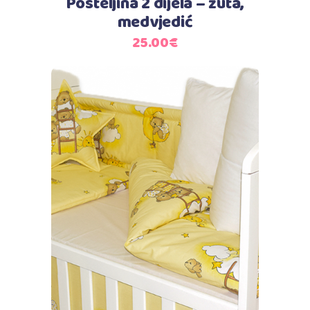
Posteljina 2 dijela – žuta,
medvjedić
25.00
€
Dodaj u košaricu