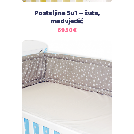
Posteljina 5u1 – žuta,
medvjedić
69.50
€
Dodaj u košaricu