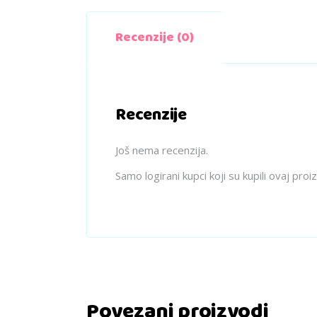
Recenzije (0)
Recenzije
Još nema recenzija.
Samo logirani kupci koji su kupili ovaj pro
Povezani proizvodi