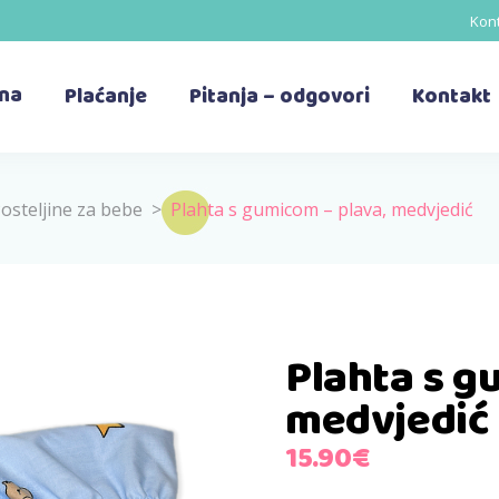
Kont
ina
Plaćanje
Pitanja – odgovori
Kontakt
osteljine za bebe
>
Plahta s gumicom – plava, medvjedić
Plahta s g
medvjedić
15.90
€