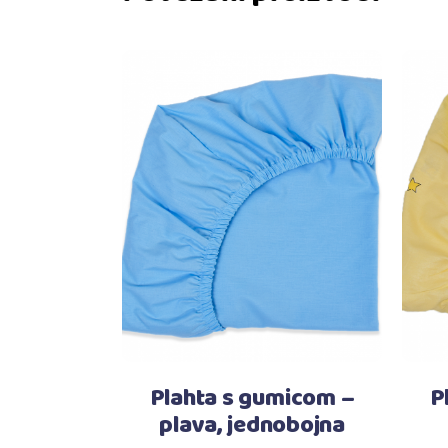
Dodaj u košaricu
Plahta s gumicom –
P
plava, jednobojna