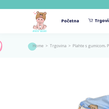
Trgov
Početna
,
Home
>
Trgovina
>
Plahte s gumicom
P