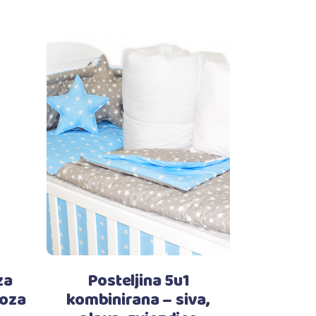
Dodaj u košaricu
za
Posteljina 5u1
roza
kombinirana – siva,