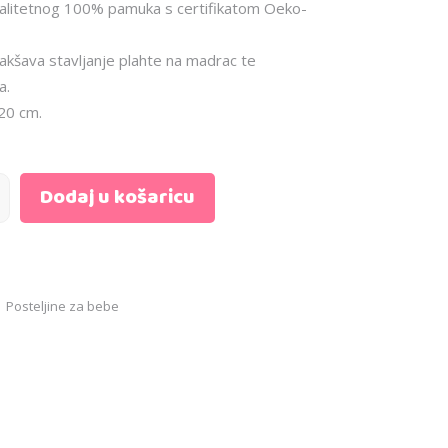
valitetnog 100% pamuka s certifikatom Oeko-
kšava stavljanje plahte na madrac te
a.
20 cm.
Dodaj u košaricu
,
Posteljine za bebe