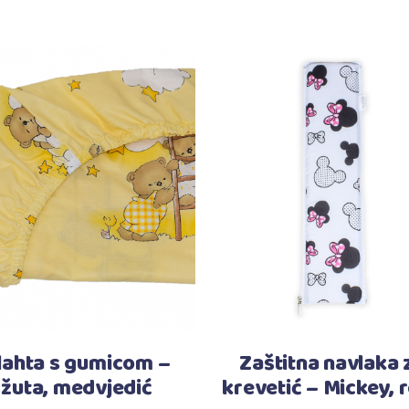
Dodaj u košaricu
Dodaj u košaricu
lahta s gumicom –
Zaštitna navlaka 
žuta, medvjedić
krevetić – Mickey, 