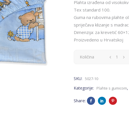
Plahta izrađena od visokok
Tex standard 100.
Guma na rubovima plahte ola
spriječava klizanje s madrac
Dimenzija: za krevetić 60×1
Proizvedeno u Hrvatskoj
Plahta
Količina
s
SKU:
5027-10
gumicom
Kategorije:
Plahte s gumicom
-
Share:
plava,
medvjedić