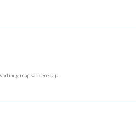
quantity
izvod mogu napisati recenziju.