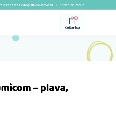
aktirajte nas
info@studio-nova.hr
Korisnički račun
0
Košarica
umicom – plava,