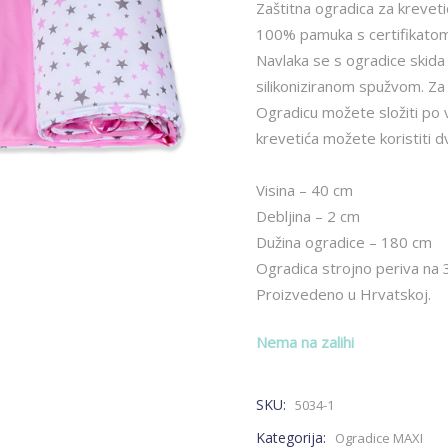
Zaštitna ogradica za krevet
100% pamuka s certifikato
Navlaka se s ogradice skida
silikoniziranom spužvom. Za 
Ogradicu možete složiti po vla
krevetića možete koristiti d
Visina – 40 cm
Debljina – 2 cm
Dužina ogradice – 180 cm
Ogradica strojno periva na 
Proizvedeno u Hrvatskoj.
Nema na zalihi
SKU:
5034-1
Kategorija:
Ogradice MAXI