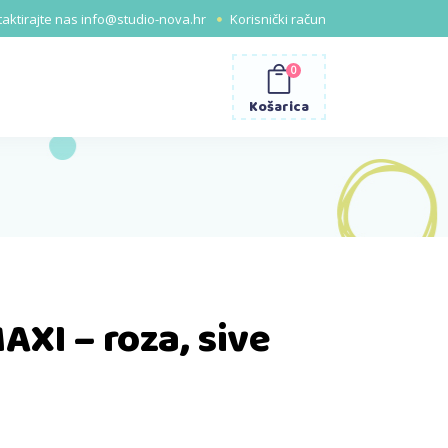
aktirajte nas
info@studio-nova.hr
Korisnički račun
0
Košarica
AXI – roza, sive