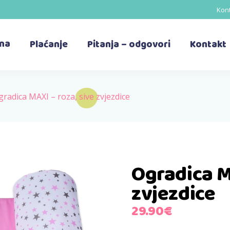
Kont
ina
Plaćanje
Pitanja – odgovori
Kontakt
radica MAXI – roza, sive zvjezdice
Ogradica M
zvjezdice
29.90
€