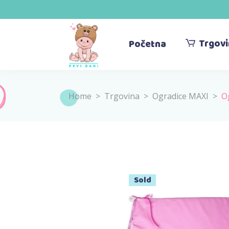
Trgov
Početna
Home
>
Trgovina
>
Ogradice MAXI
>
Og
Sold