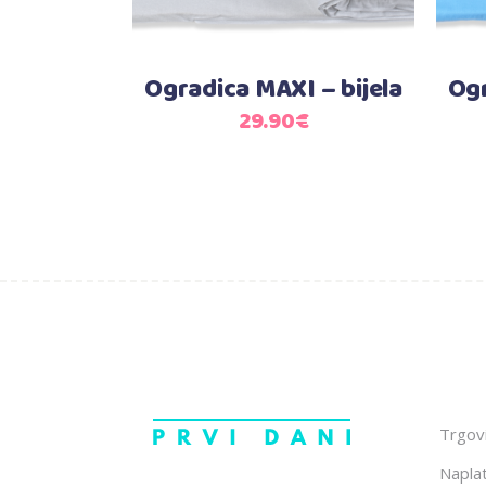
Ogradica MAXI – bijela
Ogr
29.90
€
Trgov
Napla