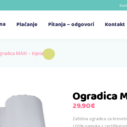
Kont
ina
Plaćanje
Pitanja – odgovori
Kontakt
gradica MAXI – bijela
Ogradica M
29.90
€
Zaštitna ogradica za krevet
100% pamuka s certifikato