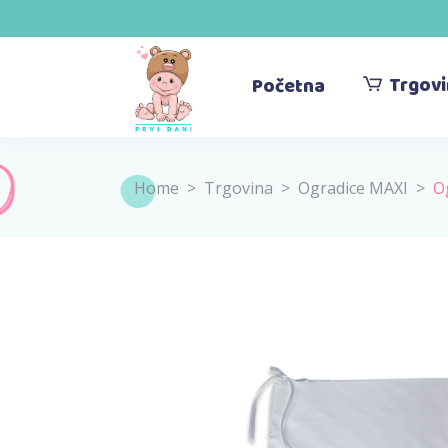
Trgov
Početna
Home
>
Trgovina
>
Ogradice MAXI
>
O