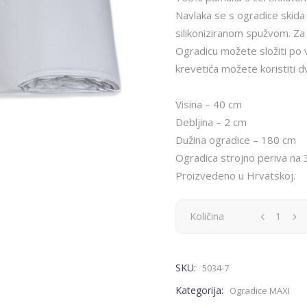
Navlaka se s ogradice skida
silikoniziranom spužvom. Za 
Ogradicu možete složiti po vla
krevetića možete koristiti d
Visina – 40 cm
Debljina – 2 cm
Dužina ogradice – 180 cm
Ogradica strojno periva na 
Proizvedeno u Hrvatskoj.
Ogradica
Količina
MAXI
SKU:
5034-7
-
Kategorija:
Ogradice MAXI
bijela