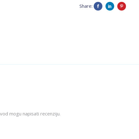
Share:
quantity
izvod mogu napisati recenziju.