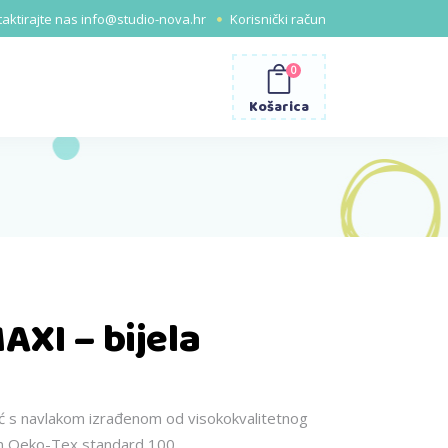
aktirajte nas
info@studio-nova.hr
Korisnički račun
0
Košarica
AXI – bijela
ić s navlakom izrađenom od visokokvalitetnog
m Oeko-Tex standard 100.