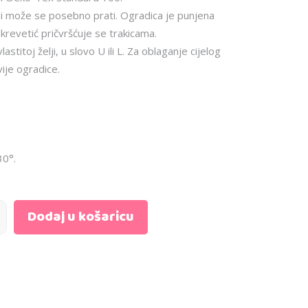
 i može se posebno prati. Ogradica je punjena
krevetić pričvršćuje se trakicama.
stitoj želji, u slovo U ili L. Za oblaganje cijelog
vije ogradice.
30°.
Dodaj u košaricu