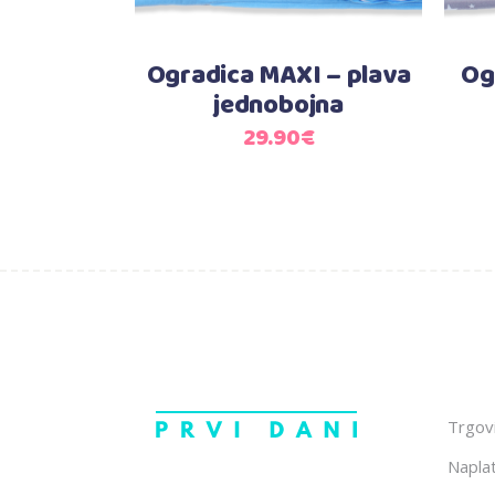
Ogradica MAXI – plava
Og
jednobojna
29.90
€
Trgov
Napla