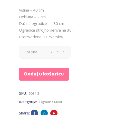
Visina – 40 cm
Debljina – 2 cm
Dužina ogradice – 180 cm
Ogradica strojno periva na 30°.
Proizvedeno u Hrvatskoj.
Ogradica
Količina
MAXI
Dodaj u košaricu
-
siva,
SKU:
5034-8
zvjezdice
Kategorija:
Ogradice MAXI
quantity
Share: