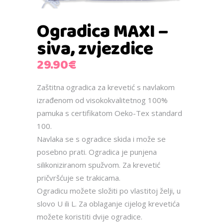
Ogradica MAXI –
siva, zvjezdice
29.90
€
Zaštitna ogradica za krevetić s navlakom
izrađenom od visokokvalitetnog 100%
pamuka s certifikatom Oeko-Tex standard
100.
Navlaka se s ogradice skida i može se
posebno prati. Ogradica je punjena
silikoniziranom spužvom. Za krevetić
pričvršćuje se trakicama.
Ogradicu možete složiti po vlastitoj želji, u
slovo U ili L. Za oblaganje cijelog krevetića
možete koristiti dvije ogradice.