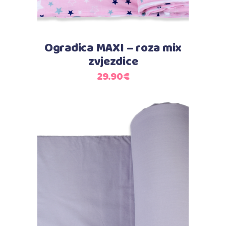
Ogradica MAXI – roza mix
zvjezdice
29.90
€
Dodaj u košaricu