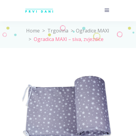
Home
>
Trgovina
>
Ogradice MAXI
>
Ogradica MAXI – siva, zvjezdice