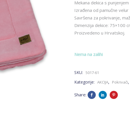
bila
je:
Mekana dekica s punjenjem 
je:
26
Izrađena od pamučne velur 
33.18€.
Savršena za pokrivanje, mažen
Dimenzija dekice: 75×100 
Proizvedeno u Hrvatskoj.
Nema na zalihi
SKU:
5017-61
Kategorije:
,
AKCIJA
Pokrivači
Share: