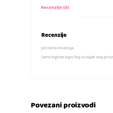
Recenzije (0)
Recenzije
Još nema recenzija.
Samo logirani kupci koji su kupili ovaj pro
Povezani proizvodi