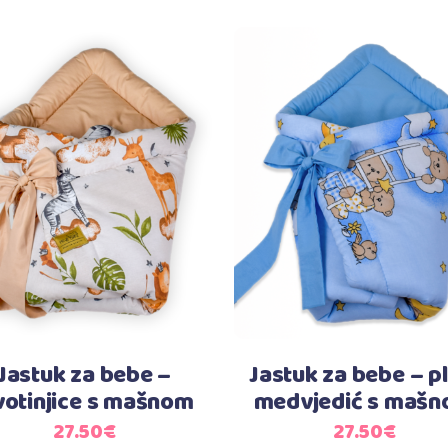
Dodaj u košaricu
Dodaj u košaricu
Jastuk za bebe –
Jastuk za bebe – pl
votinjice s mašnom
medvjedić s maš
27.50
€
27.50
€