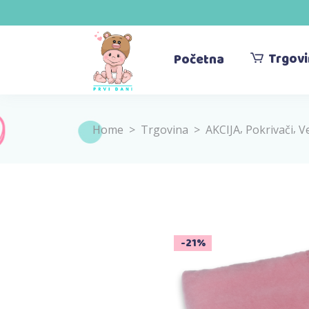
Trgov
Početna
,
,
Home
>
Trgovina
>
AKCIJA
Pokrivači
V
Sold
-21%