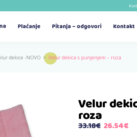
Kont
ina
Plaćanje
Pitanja – odgovori
Kontakt
elur dekice -NOVO
>
Velur dekica s punjenjem – roza
Velur deki
roza
Izvorna
Tr
33.18
€
26.54
€
cijena
ci