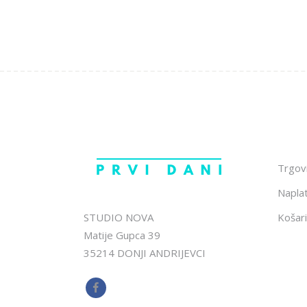
proizvoda
Trgov
Napla
STUDIO NOVA
Košari
Matije Gupca 39
35214 DONJI ANDRIJEVCI