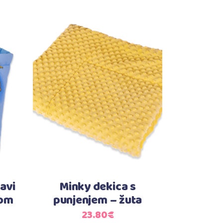
Dodaj u košaricu
avi
Minky dekica s
nom
punjenjem – žuta
23.80
€