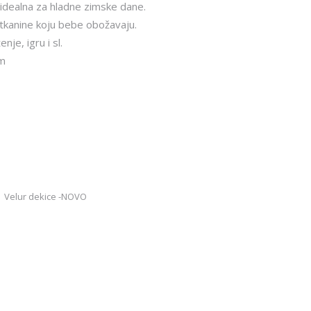
idealna za hladne zimske dane.
.54€.
tkanine koju bebe obožavaju.
je, igru i sl.
cm
,
Velur dekice -NOVO