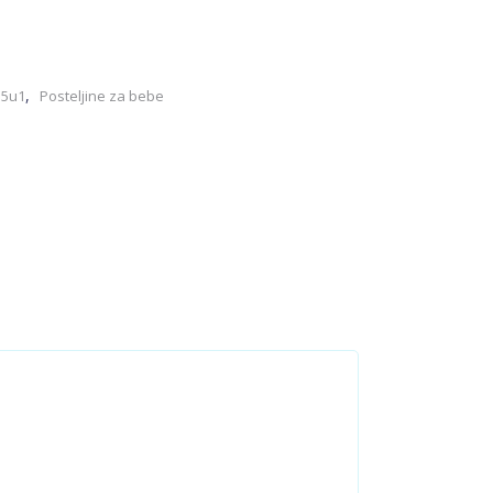
,
 5u1
Posteljine za bebe