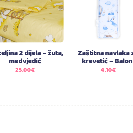
eljina 2 dijela – žuta,
Zaštitna navlaka 
medvjedić
krevetić – Balon
25.00
€
4.10
€