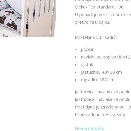
je:
4
52.43€.
Oeko-Tex standard 100.
U ponudi je veliki izbor deze
pretvoriti u bajku.
Posteljina 5u1 sadrži:
poplun
navlaku za poplun 90×1
jastuk
jastučnicu 40×60 cm
ogradicu 180 cm
Jastučnica i navlaka za popl
Jastučnica i navlaka za popl
Posteljina je izrađena od 
Proizvedeno u Hrvatskoj
Nema na zalihi