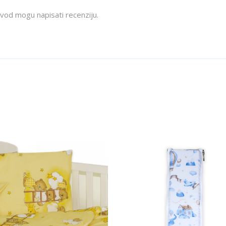
izvod mogu napisati recenziju.
Dodaj u košaricu
Dodaj u košaricu