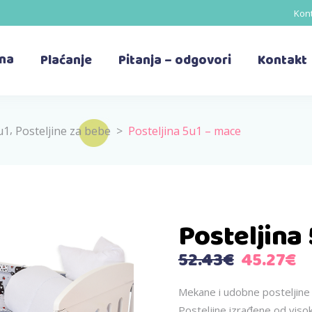
Kont
ina
Plaćanje
Pitanja – odgovori
Kontakt
,
u1
Posteljine za bebe
>
Posteljina 5u1 – mace
Posteljina
Izvorna
T
52.43
€
45.27
€
cijena
ci
bila
je
Mekane i udobne posteljine
Posteljine izrađene od visok