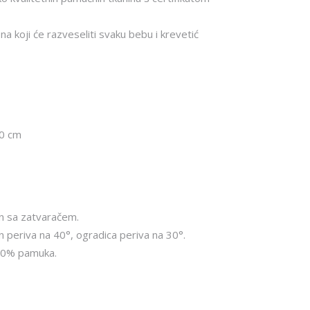
5.27€.
na koji će razveseliti svaku bebu i krevetić
20 cm
un sa zatvaračem.
un periva na 40°, ogradica periva na 30°.
100% pamuka.