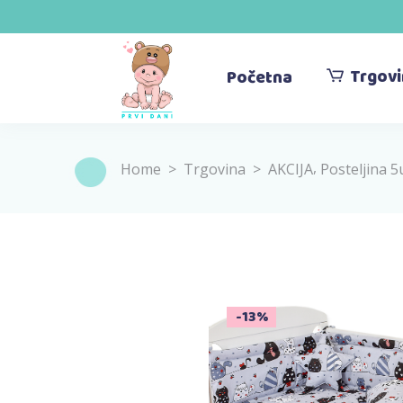
Trgov
Početna
,
Home
>
Trgovina
>
AKCIJA
Posteljina 5
Sold
-13%