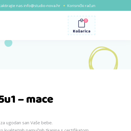
aktirajte nas
info@studio-nova.hr
Korisnički račun
0
Košarica
 5u1 – mace
renutna
jena
:
 za ugodan san Vaše bebe.
o kvalitetnih pamučnih tkanina s certifikatom