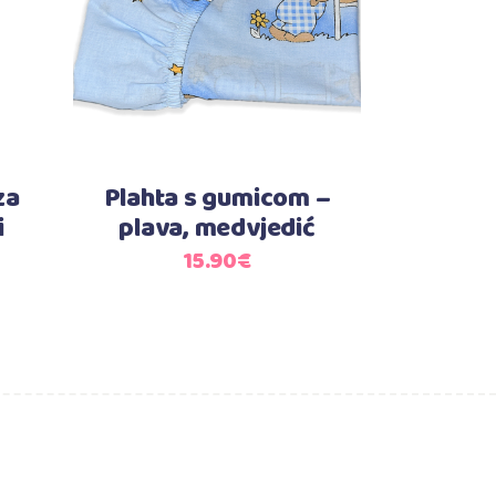
za
Plahta s gumicom –
i
plava, medvjedić
15.90
€