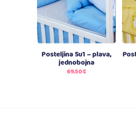
Posteljina 5u1 – plava,
Post
jednobojna
69.50
€