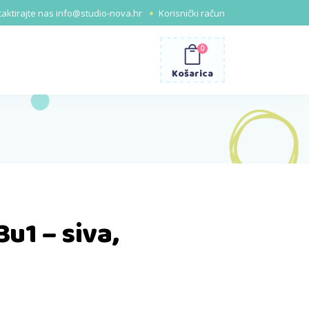
aktirajte nas
info@studio-nova.hr
Korisnički račun
0
Košarica
3u1 – siva,