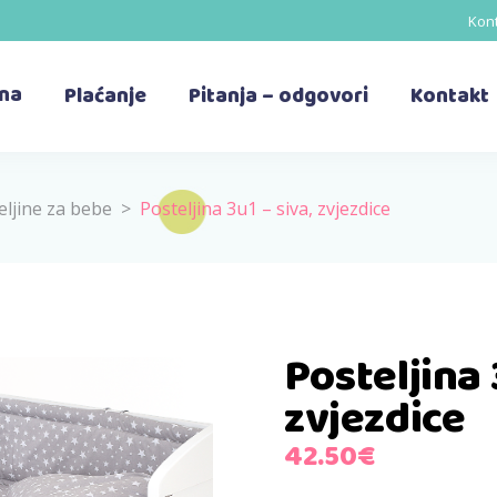
Kont
ina
Plaćanje
Pitanja – odgovori
Kontakt
eljine za bebe
>
Posteljina 3u1 – siva, zvjezdice
Posteljina 
zvjezdice
42.50
€