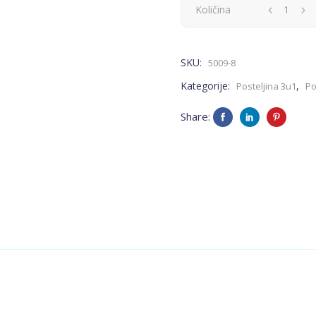
Posteljina
Količina
3u1
SKU:
5009-8
-
Kategorije:
,
Posteljina 3u1
Po
siva,
Share:
zvjezdice
quantity