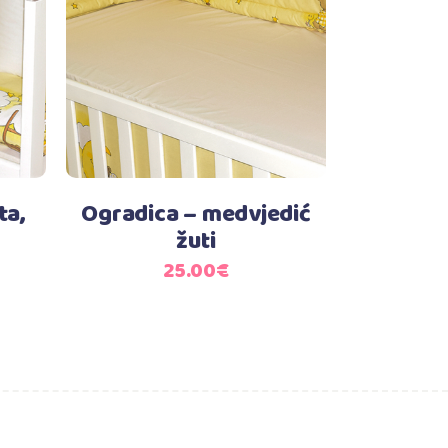
Dodaj u košaricu
ta,
Ogradica – medvjedić
žuti
25.00
€