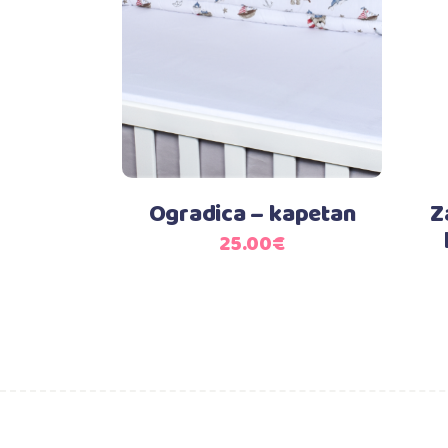
Dodaj u košaricu
Ogradica – kapetan
Z
25.00
€