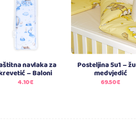
Dodaj u košaricu
Dodaj u košaricu
aštitna navlaka za
Posteljina 5u1 – žu
krevetić – Baloni
medvjedić
4.10
€
69.50
€