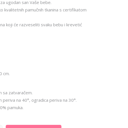
 za ugodan san Vaše bebe.
o kvalitetnih pamučnih tkanina s certifikatom
na koji će razveseliti svaku bebu i krevetić
0 cm.
un sa zatvaračem.
un periva na 40°, ogradica periva na 30°.
100% pamuka.