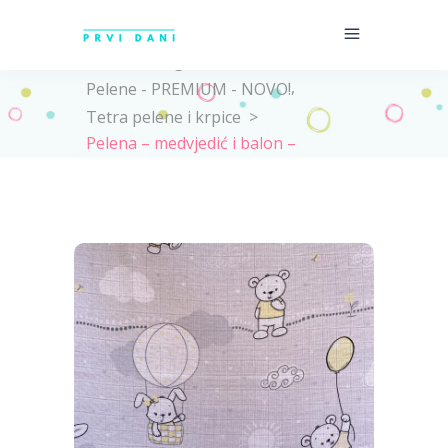
Home
>
Trgovina
>
,
Pelene - PREMIUM - NOVO!
Tetra pelene i krpice
>
Pelena – medvjedić i balon –
PREMIUM