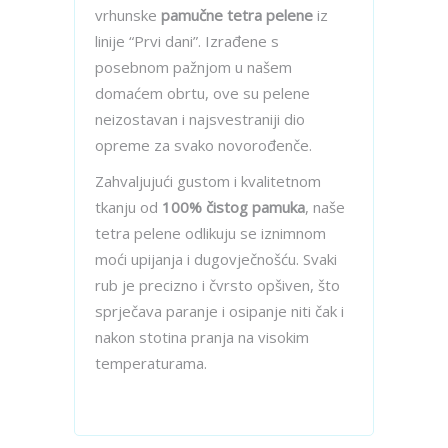
vrhunske
pamučne tetra pelene
iz
linije “Prvi dani”. Izrađene s
posebnom pažnjom u našem
domaćem obrtu, ove su pelene
neizostavan i najsvestraniji dio
opreme za svako novorođenče.
Zahvaljujući gustom i kvalitetnom
tkanju od
100% čistog pamuka
, naše
tetra pelene odlikuju se iznimnom
moći upijanja i dugovječnošću. Svaki
rub je precizno i čvrsto opšiven, što
sprječava paranje i osipanje niti čak i
nakon stotina pranja na visokim
temperaturama.