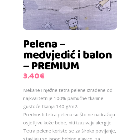
Pelena –
medvjedić i balon
– PREMIUM
3.40
€
Mekane i nježne tetra pelene izrađene od
najkvalitetnije 100% pamučne tkanine
gustoće tkanja 140 g/m2.
Prednosti tetra pelena su što ne nadražuju
osjetljivu kože bebe, niti izazivaju alergije.
Tetra pelene koriste se za široko povijanje,
stavljaju se ispod bebine glavice, za