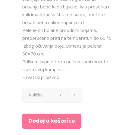
brisanje bebe kada bljucne, kao prostirka u
kolicima ili kao zaštita od sunca, možete
brisati bebu nakon kupanja itd.
Pelene su bojane prirodnim bojama,
preporučeno prati na temperaturi do 60 °C
zbog očuvanja boje. Dimenzija pelena:
80×70 cm.
Prilikom kupnje tetra pelena sami možete
složiti svoj komplet.
Hrvatski proizvod.
Pelena
Količina
-
Dodaj u košaricu
medvjedić
i