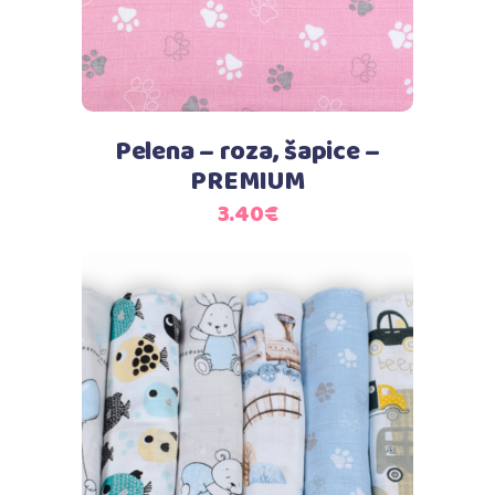
Pelena – roza, šapice –
PREMIUM
3.40
€
Dodaj u košaricu