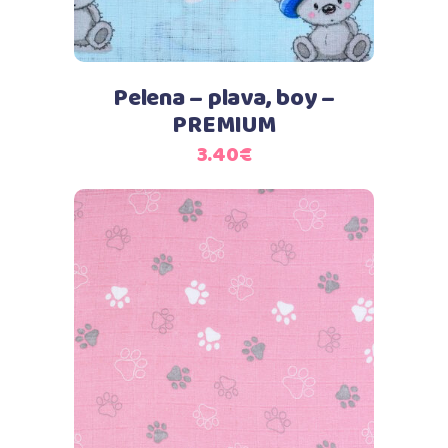
Pelena – plava, boy –
PREMIUM
3.40
€
Dodaj u košaricu