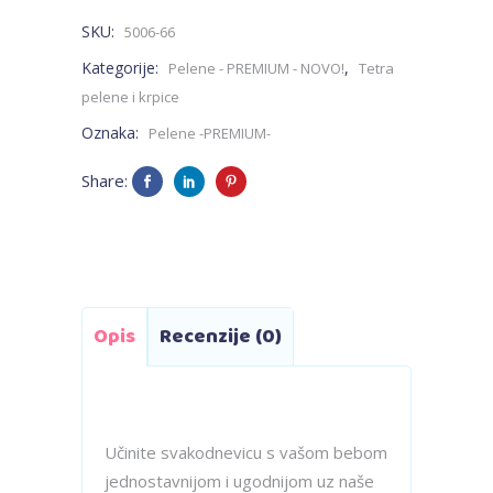
SKU:
5006-66
balon
Kategorije:
,
Pelene - PREMIUM - NOVO!
Tetra
-
pelene i krpice
Oznaka:
Pelene -PREMIUM-
PREMIUM
Share:
quantity
Opis
Recenzije (0)
Učinite svakodnevicu s vašom bebom
jednostavnijom i ugodnijom uz naše