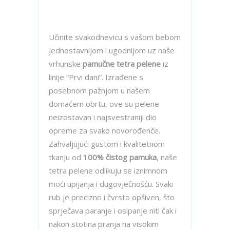
Učinite svakodnevicu s vašom bebom
jednostavnijom i ugodnijom uz naše
vrhunske
pamučne tetra pelene
iz
linije “Prvi dani”. Izrađene s
posebnom pažnjom u našem
domaćem obrtu, ove su pelene
neizostavan i najsvestraniji dio
opreme za svako novorođenče.
Zahvaljujući gustom i kvalitetnom
tkanju od
100% čistog pamuka
, naše
tetra pelene odlikuju se iznimnom
moći upijanja i dugovječnošću. Svaki
rub je precizno i čvrsto opšiven, što
sprječava paranje i osipanje niti čak i
nakon stotina pranja na visokim