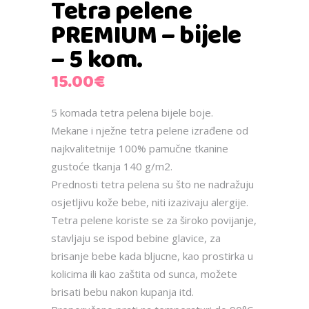
Tetra pelene
PREMIUM – bijele
– 5 kom.
15.00
€
5 komada tetra pelena bijele boje.
Mekane i nježne tetra pelene izrađene od
najkvalitetnije 100% pamučne tkanine
gustoće tkanja 140 g/m2.
Prednosti tetra pelena su što ne nadražuju
osjetljivu kože bebe, niti izazivaju alergije.
Tetra pelene koriste se za široko povijanje,
stavljaju se ispod bebine glavice, za
brisanje bebe kada bljucne, kao prostirka u
kolicima ili kao zaštita od sunca, možete
brisati bebu nakon kupanja itd.