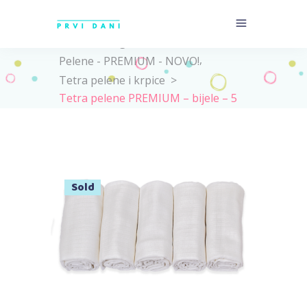
Home
>
Trgovina
>
,
Pelene - PREMIUM - NOVO!
Tetra pelene i krpice
>
Tetra pelene PREMIUM – bijele – 5
kom.
Sold