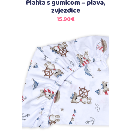
Plahta s gumicom – plava,
zvjezdice
15.90
€
Dodaj u košaricu