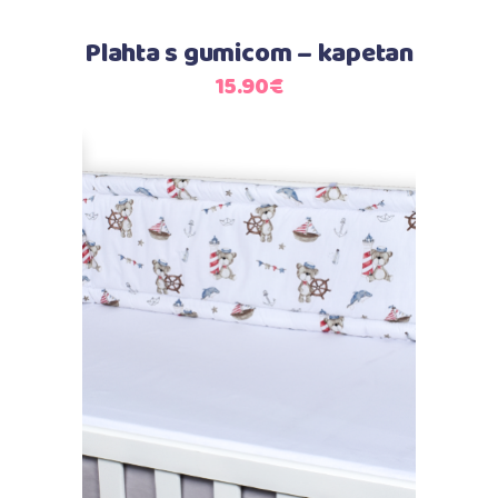
Plahta s gumicom – kapetan
15.90
€
Dodaj u košaricu