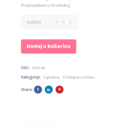
Proizvedeno u Hrvatskoj.
Ogradica
Količina
-
Dodaj u košaricu
Mickey
quantity
SKU:
5010-49
Kategorije:
,
Ogradice
Posteljine za bebe
Share: