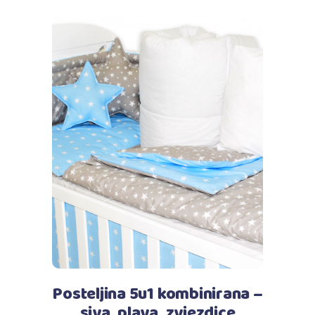
Dodaj u košaricu
Posteljina 5u1 kombinirana –
siva, plava, zvjezdice