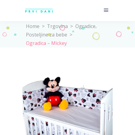
,
Home
>
Trgovina
>
Ogradice
Posteljine za bebe
>
Ogradica – Mickey