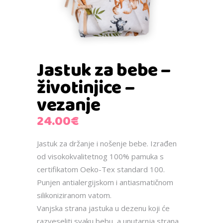
Jastuk za bebe –
životinjice –
vezanje
24.00
€
Jastuk za držanje i nošenje bebe. Izrađen
od visokokvalitetnog 100% pamuka s
certifikatom Oeko-Tex standard 100.
Punjen antialergijskom i antiasmatičnom
silikoniziranom vatom.
Vanjska strana jastuka u dezenu koji će
razveseliti svaku bebu, a unutarnja strana