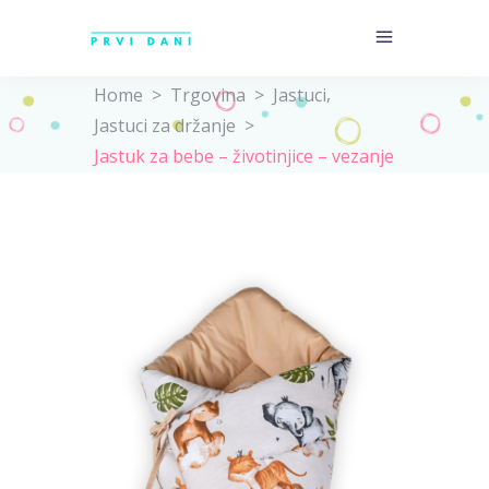
,
Home
>
Trgovina
>
Jastuci
Jastuci za držanje
>
Jastuk za bebe – životinjice – vezanje