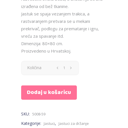
izrađena od bež tkanine.
Jastuk se spaja vezanjem trakica, a
rastvaranjem pretvara se u mekani
prekrivač, podlogu za prematanje i igru,
vreću za spavanje itd.
Dimenzija: 80×80 cm.
Proizvedeno u Hrvatskoj.
Jastuk
Količina
za
Dodaj u košaricu
bebe
-
SKU:
5008-59
životinjice
Kategorije:
,
Jastuci
Jastuci za držanje