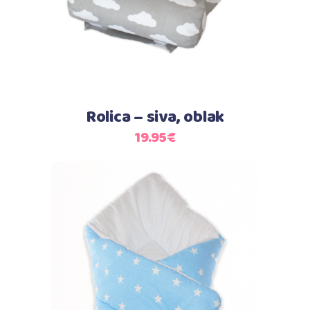
Rolica – siva, oblak
19.95
€
Dodaj u košaricu