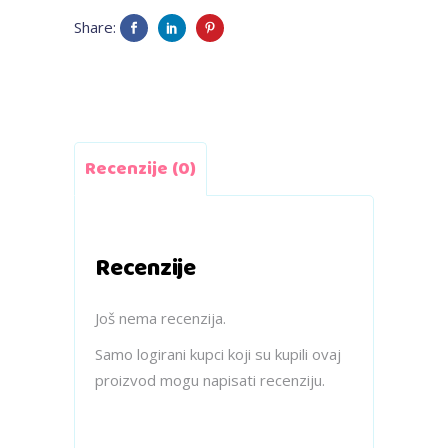
-
Share:
vezanje
quantity
Recenzije (0)
Recenzije
Još nema recenzija.
Samo logirani kupci koji su kupili ovaj
proizvod mogu napisati recenziju.