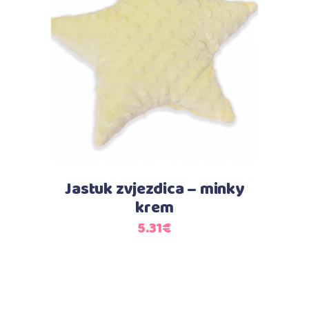
Dodaj u košaricu
Jastuk zvjezdica – minky
krem
5.31
€