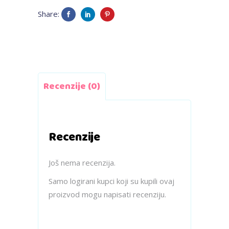
mix
Share:
zvjezdice
-
čičak
Recenzije (0)
quantity
Recenzije
Još nema recenzija.
Samo logirani kupci koji su kupili ovaj
proizvod mogu napisati recenziju.