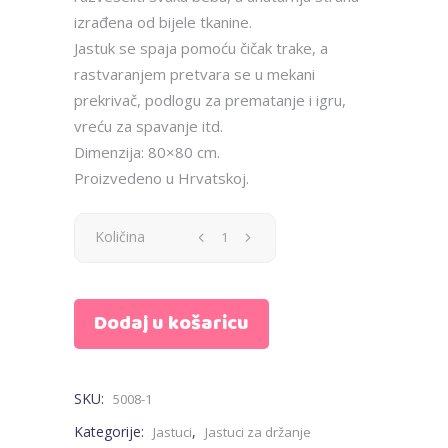
izrađena od bijele tkanine.
Jastuk se spaja pomoću čičak trake, a
rastvaranjem pretvara se u mekani
prekrivač, podlogu za prematanje i igru,
vreću za spavanje itd.
Dimenzija: 80×80 cm.
Proizvedeno u Hrvatskoj.
Jastuk
Količina
za
Dodaj u košaricu
bebe
-
SKU:
5008-1
roza,
Kategorije:
,
Jastuci
Jastuci za držanje