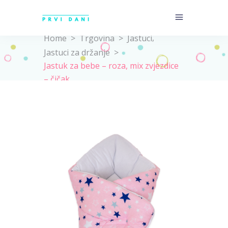
,
Home
>
Trgovina
>
Jastuci
Jastuci za držanje
>
Jastuk za bebe – roza, mix zvjezdice
– čičak