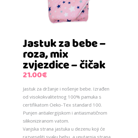
Jastuk za bebe –
roza, mix
zvjezdice – čičak
21.00
€
Jastuk za držanje i nošenje bebe. Izrađen
od visokokvalitetnog 100% pamuka s
certifikatom Oeko-Tex standard 100.
Punjen antialergijskom i antiasmatičnom
silikoniziranom vatom.
Vanjska strana jastuka u dezenu koji će
razveseliti svaku bebu, a unutarnja strana