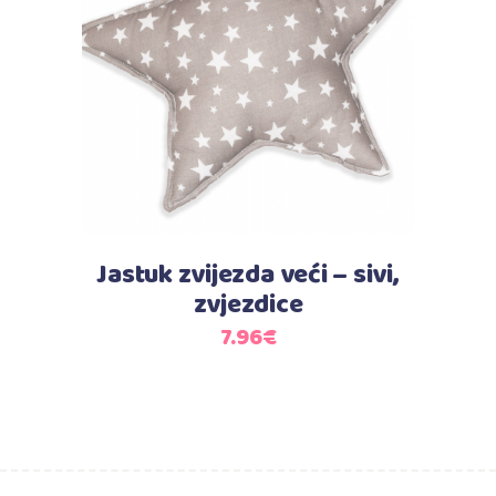
Dodaj u košaricu
Jastuk zvijezda veći – sivi,
zvjezdice
7.96
€