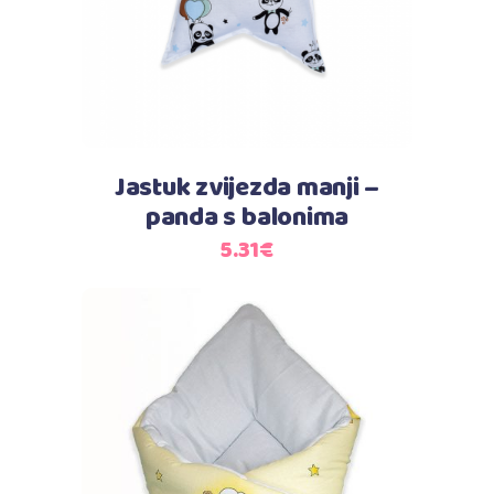
Jastuk zvijezda manji –
panda s balonima
5.31
€
Dodaj u košaricu