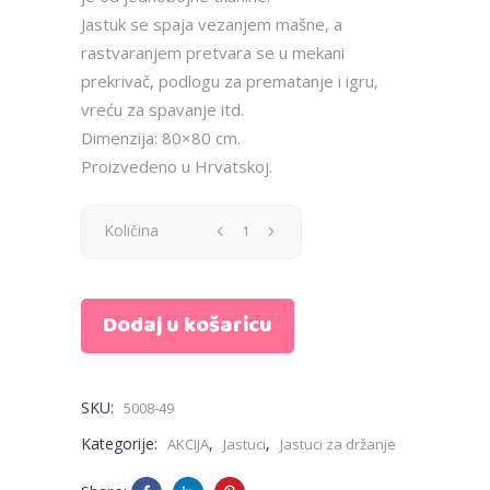
Jastuk se spaja vezanjem mašne, a
rastvaranjem pretvara se u mekani
prekrivač, podlogu za prematanje i igru,
vreću za spavanje itd.
Dimenzija: 80×80 cm.
Proizvedeno u Hrvatskoj.
Jastuk
Količina
za
Dodaj u košaricu
bebe
-
SKU:
5008-49
jednobojni
Kategorije:
,
,
AKCIJA
Jastuci
Jastuci za držanje
plavi