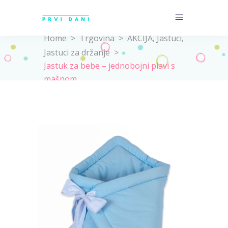
,
,
Home
>
Trgovina
>
AKCIJA
Jastuci
Jastuci za držanje
>
Jastuk za bebe – jednobojni plavi s
mašnom