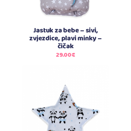
Jastuk za bebe – sivi,
zvjezdice, plavi minky –
čičak
29.00
€
Dodaj u košaricu