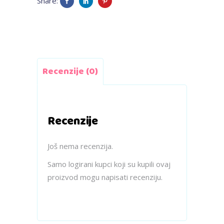
Share:
s
mašnom
quantity
Recenzije (0)
Recenzije
Još nema recenzija.
Samo logirani kupci koji su kupili ovaj
proizvod mogu napisati recenziju.