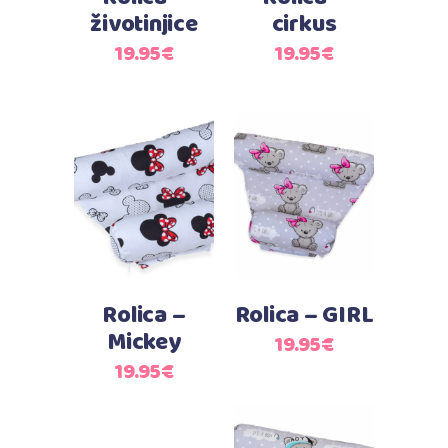
životinjice
cirkus
19.95
€
19.95
€
Dodaj u košaricu
Dodaj u košaricu
Rolica –
Rolica – GIRL
Mickey
19.95
€
19.95
€