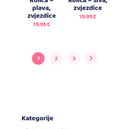
Rolica –
Rolica – siva,
plava,
zvjezdice
zvjezdice
19.95
€
19.95
€
1
2
3
Kategorije