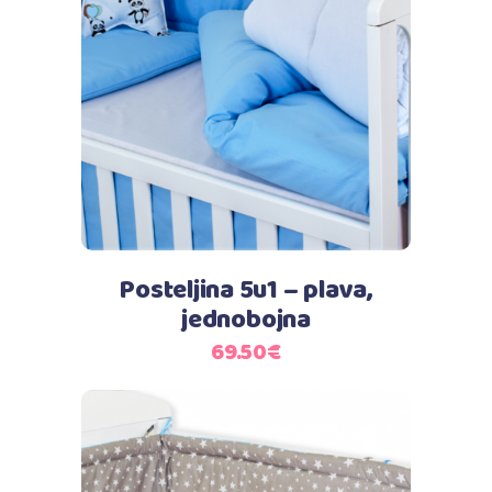
Dodaj u košaricu
Posteljina 5u1 – plava,
jednobojna
69.50
€