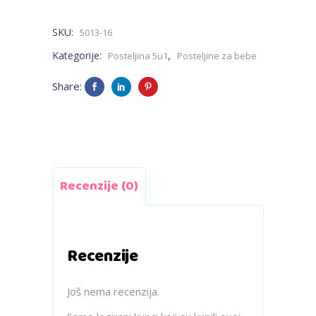
sive,
SKU:
5013-16
bijele
Kategorije:
,
Posteljina 5u1
Posteljine za bebe
zvjezdice
Share:
quantity
Recenzije (0)
Recenzije
Još nema recenzija.