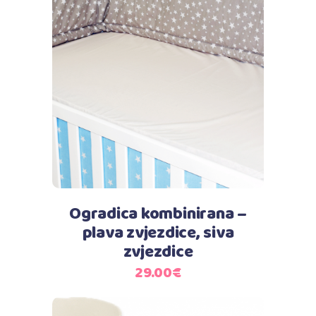
Dodaj u košaricu
Ogradica kombinirana –
plava zvjezdice, siva
zvjezdice
29.00
€