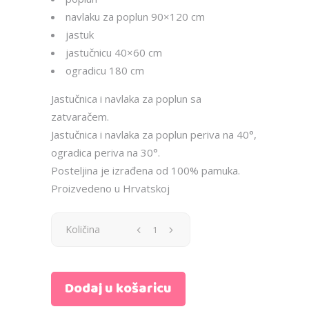
navlaku za poplun 90×120 cm
jastuk
jastučnicu 40×60 cm
ogradicu 180 cm
Jastučnica i navlaka za poplun sa
zatvaračem.
Jastučnica i navlaka za poplun periva na 40°,
ogradica periva na 30°.
Posteljina je izrađena od 100% pamuka.
Proizvedeno u Hrvatskoj
Posteljina
Količina
5u1
Dodaj u košaricu
-