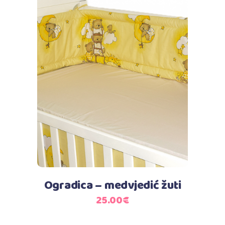
Dodaj u košaricu
Ogradica – medvjedić žuti
25.00
€