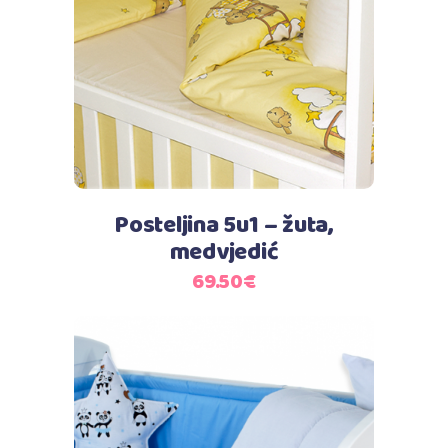
Dodaj u košaricu
Posteljina 5u1 – žuta,
medvjedić
69.50
€