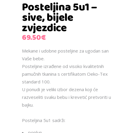
Posteljina 5u1 –
sive, bijele
zvjezdice
69.50
€
Mekane i udobne posteljine za ugodan san
Vaše bebe.
Posteljine izrađene od visoko kvalitetnih
pamučnih tkanina s certifikatom Oeko-Tex
standard 100.
U ponudi je veliki izbor dezena koji će
razveseliti svaku bebu i krevetić pretvoriti u
bajku.
Posteljina 5u1 sadrži:
poplun