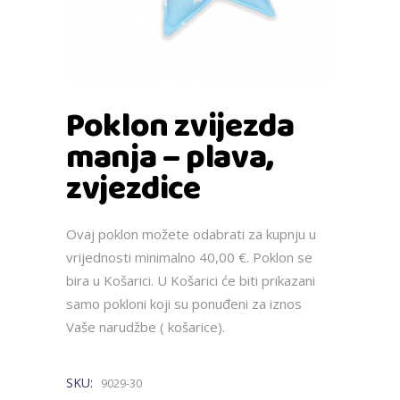
Poklon zvijezda
manja – plava,
zvjezdice
Ovaj poklon možete odabrati za kupnju u
vrijednosti minimalno 40,00 €. Poklon se
bira u Košarici. U Košarici će biti prikazani
samo pokloni koji su ponuđeni za iznos
Vaše narudžbe ( košarice).
SKU:
9029-30