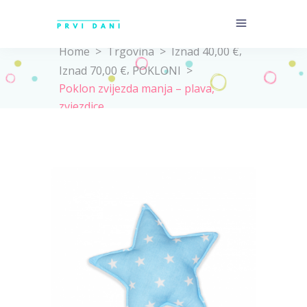
,
Home
>
Trgovina
>
Iznad 40,00 €
,
Iznad 70,00 €
POKLONI
>
Poklon zvijezda manja – plava,
zvjezdice