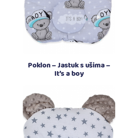
Poklon – Jastuk s ušima –
It’s a boy