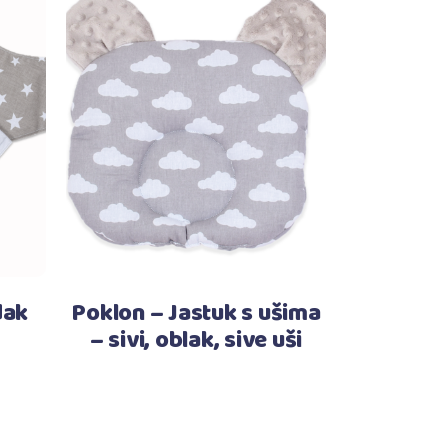
Pročitaj više
dak
Poklon – Jastuk s ušima
– sivi, oblak, sive uši