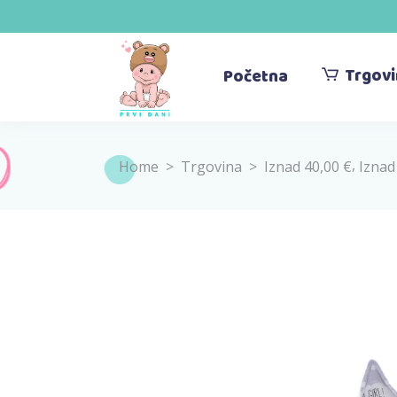
Trgov
Početna
,
Home
>
Trgovina
>
Iznad 40,00 €
Iznad