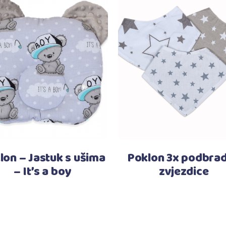
Pročitaj više
Pročitaj više
lon – Jastuk s ušima
Poklon 3x podbra
– It’s a boy
zvjezdice