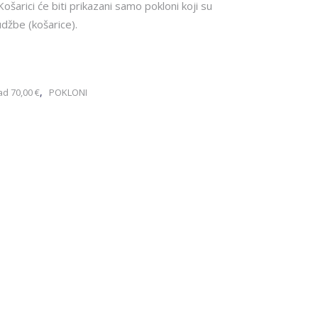
Košarici će biti prikazani samo pokloni koji su
džbe (košarice).
,
ad 70,00 €
POKLONI