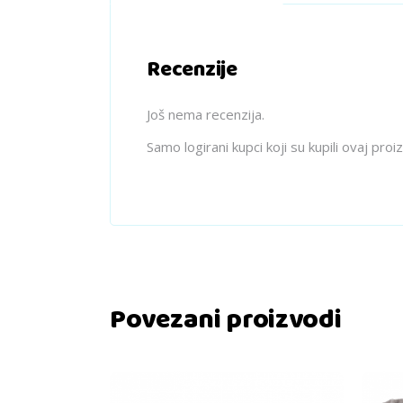
Recenzije
Još nema recenzija.
Samo logirani kupci koji su kupili ovaj pro
Povezani proizvodi