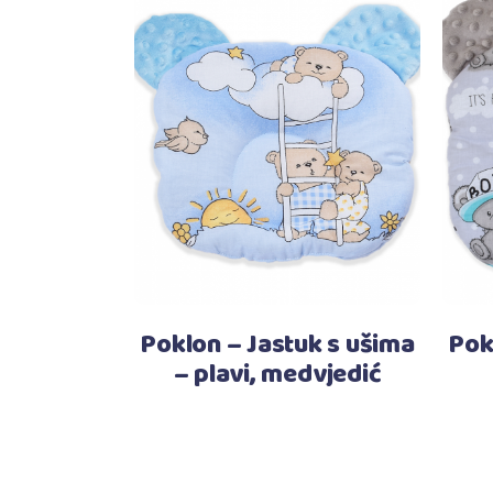
Pročitaj više
Poklon – Jastuk s ušima
Pok
– plavi, medvjedić