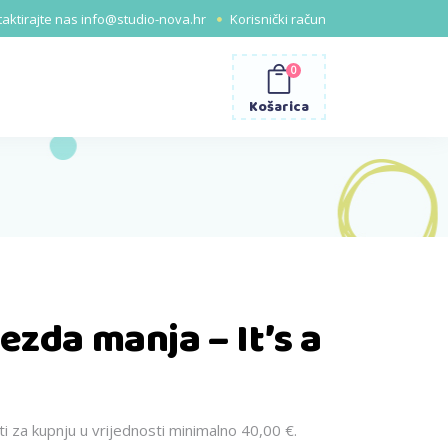
aktirajte nas
info@studio-nova.hr
Korisnički račun
0
Košarica
ezda manja – It’s a
 za kupnju u vrijednosti minimalno 40,00 €.