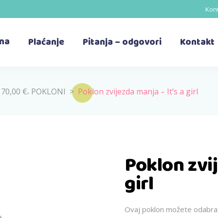
Kont
ina
Plaćanje
Pitanja – odgovori
Kontakt
,
 70,00 €
POKLONI
>
Poklon zvijezda manja – It’s a girl
Poklon zvij
girl
Ovaj poklon možete odabrati