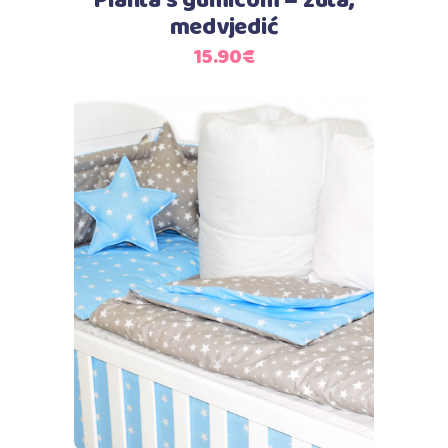
Plahta s gumicom – žuta,
medvjedić
15.90
€
Dodaj u košaricu