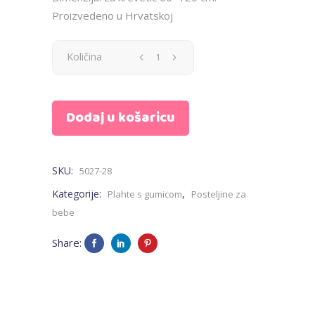
Proizvedeno u Hrvatskoj
Plahta
Količina
s
Dodaj u košaricu
gumicom
-
SKU:
5027-28
roza,
Kategorije:
,
Plahte s gumicom
Posteljine za
jednobojna
bebe
quantity
Share: