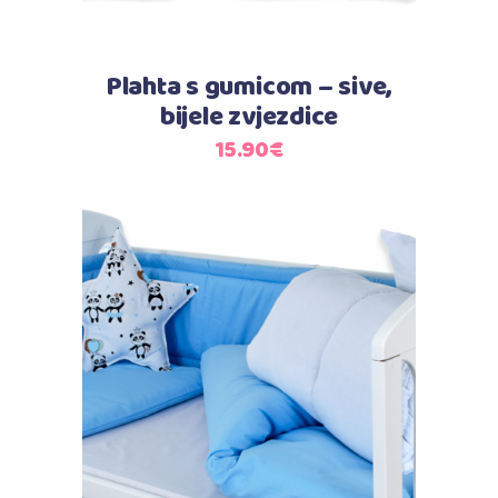
Plahta s gumicom – sive,
bijele zvjezdice
15.90
€
Dodaj u košaricu