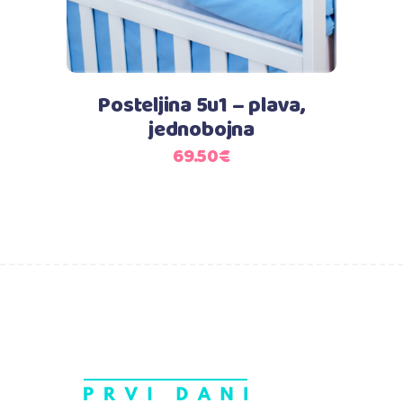
Posteljina 5u1 – plava,
jednobojna
69.50
€