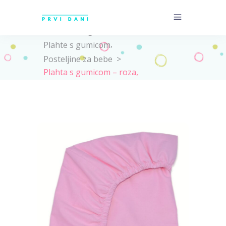
Home
>
Trgovina
>
,
Plahte s gumicom
Posteljine za bebe
>
Plahta s gumicom – roza,
jednobojna