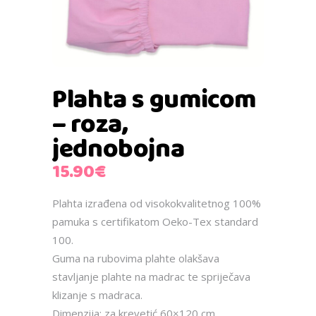
Plahta s gumicom
– roza,
jednobojna
15.90
€
Plahta izrađena od visokokvalitetnog 100%
pamuka s certifikatom Oeko-Tex standard
100.
Guma na rubovima plahte olakšava
stavljanje plahte na madrac te spriječava
klizanje s madraca.
Dimenzija: za krevetić 60×120 cm.