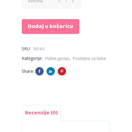
Plahta
Količina
gornja
Dodaj u košaricu
-
roza,
SKU:
5014-2
mix
Kategorije:
,
Plahte gornje
Posteljine za bebe
zvjezdice
Share:
quantity
Recenzije (0)