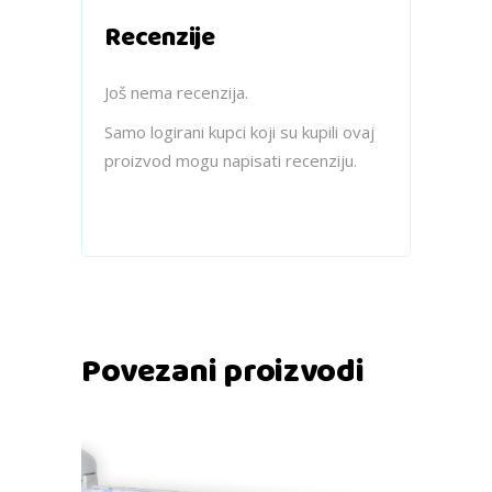
Recenzije
Još nema recenzija.
Samo logirani kupci koji su kupili ovaj
proizvod mogu napisati recenziju.
Povezani proizvodi