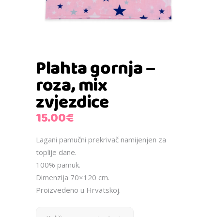
Plahta gornja –
roza, mix
zvjezdice
15.00
€
Lagani pamučni prekrivač namijenjen za
toplije dane.
100% pamuk.
Dimenzija 70×120 cm.
Proizvedeno u Hrvatskoj.