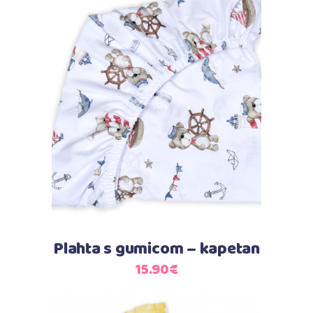
Dodaj u košaricu
Plahta s gumicom – kapetan
15.90
€