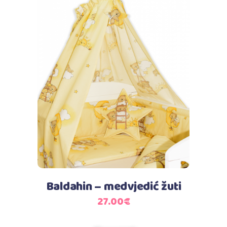
Dodaj u košaricu
Baldahin – medvjedić žuti
27.00
€