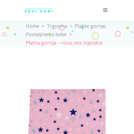
,
Home
>
Trgovina
>
Plahte gornje
Posteljine za bebe
>
Plahta gornja – roza, mix zvjezdice