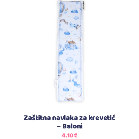
Dodaj u košaricu
Zaštitna navlaka za krevetić
– Baloni
4.10
€