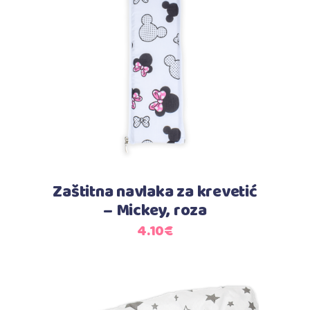
Dodaj u košaricu
Zaštitna navlaka za krevetić
– Mickey, roza
4.10
€