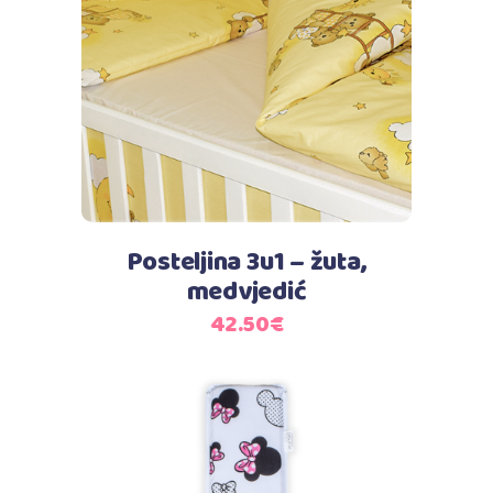
Dodaj u košaricu
Posteljina 3u1 – žuta,
medvjedić
42.50
€