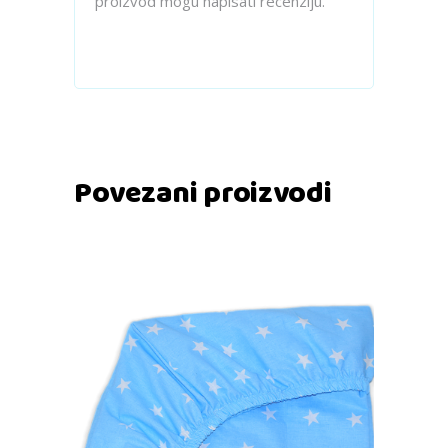
proizvod mogu napisati recenziju.
Povezani proizvodi
Dodaj u košaricu