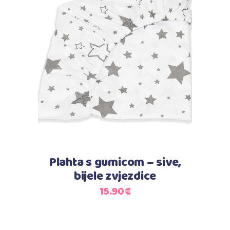
Dodaj u košaricu
Plahta s gumicom – sive,
bijele zvjezdice
15.90
€