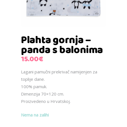
Plahta gornja –
panda s balonima
15.00
€
Lagani pamučni prekrivač namijenjen za
toplije dane.
100% pamuk.
Dimenzija 70×120 cm.
Proizvedeno u Hrvatskoj.
Nema na zalihi