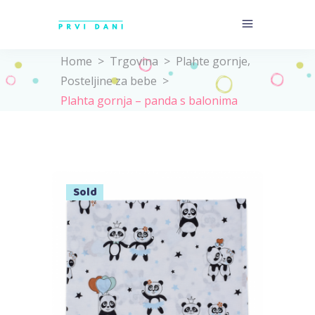
,
Home
>
Trgovina
>
Plahte gornje
Posteljine za bebe
>
Plahta gornja – panda s balonima
Sold