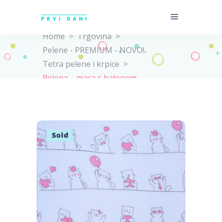
Home
>
Trgovina
>
,
Pelene - PREMIUM - NOVO!
Tetra pelene i krpice
>
Pelena – maca s balonom
Sold