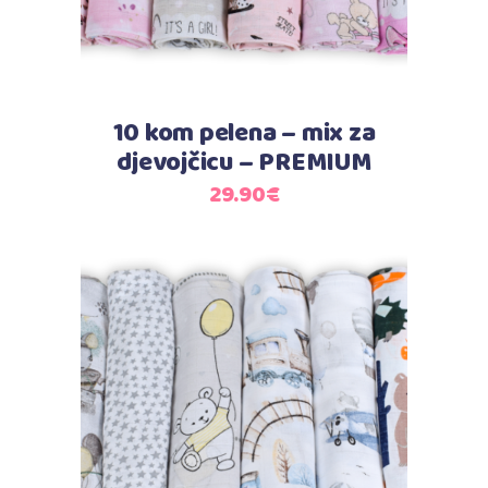
10 kom pelena – mix za
djevojčicu – PREMIUM
29.90
€
Dodaj u košaricu