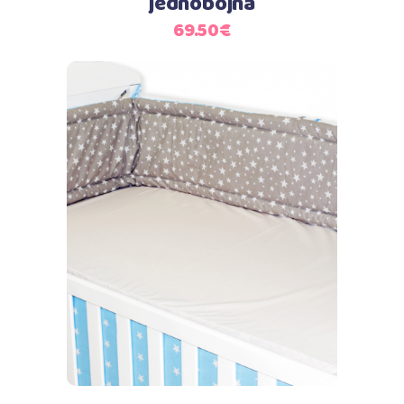
jednobojna
69.50
€
Dodaj u košaricu