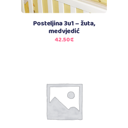
Posteljina 3u1 – žuta,
medvjedić
42.50
€
Dodaj u košaricu