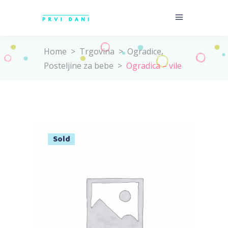
,
Home
>
Trgovina
>
Ogradice
Posteljine za bebe
>
Ogradica – vile
Sold