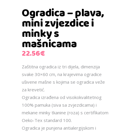
Ogradica – plava,
mini zvjezdice i
minky s
mašnicama
22.56
€
Zaštitna ogradica iz tri dijela, dimenzija
svake 30×60 cm, na krajevima ogradice
ušivene mašne s kojima se ogradica veže
za krevetić.
Ogradica izrađena od visokokvalitetnog
100% pamuka (siva sa zvjezdicama) i
mekane minky tkanine (roza) s certifikatom
Oeko-Tex standard 100.
Ogradica je punjena antialergijskom i