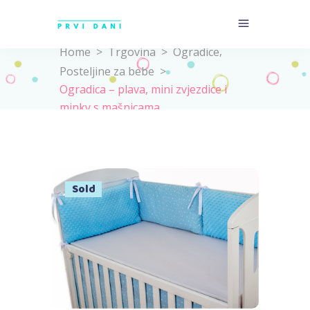
,
Home
>
Trgovina
>
Ogradice
Posteljine za bebe
>
Ogradica – plava, mini zvjezdice i
minky s mašnicama
Sold