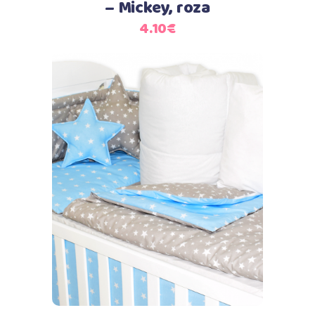
– Mickey, roza
4.10
€
Dodaj u košaricu