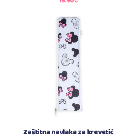
15.90
€
Dodaj u košaricu
Zaštitna navlaka za krevetić