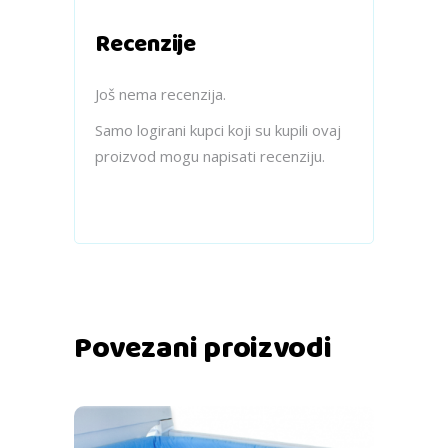
Recenzije
Još nema recenzija.
Samo logirani kupci koji su kupili ovaj
proizvod mogu napisati recenziju.
Povezani proizvodi