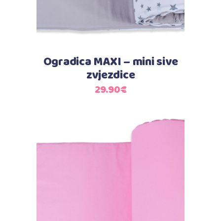
Ogradica MAXI – mini sive
zvjezdice
29.90
€
Dodaj u košaricu