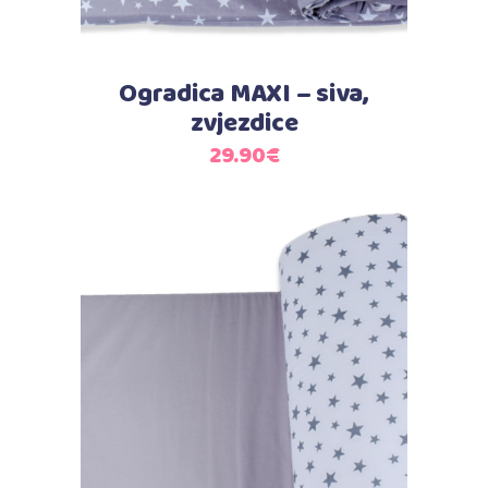
Ogradica MAXI – siva,
zvjezdice
29.90
€
Dodaj u košaricu