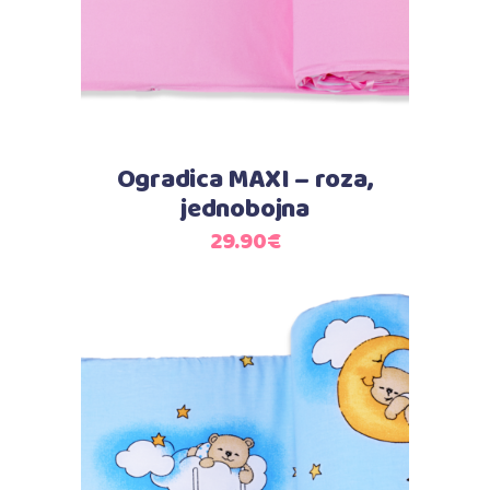
Ogradica MAXI – roza,
jednobojna
29.90
€
Dodaj u košaricu