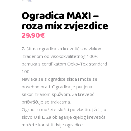
Ogradica MAXI –
roza mix zvjezdice
29.90
€
Zaštitna ogradica za krevetić s navlakom
izrađenom od visokokvalitetnog 100%
pamuka s certifikatom Oeko-Tex standard
100.
Navlaka se s ogradice skida i može se
posebno prati. Ogradica je punjena
silikoniziranom spužvom. Za krevetić
pričvršćuje se trakicama.
Ogradicu možete složiti po vlastitoj želji, u
slovo U ili L. Za oblaganje cijelog krevetića
možete koristiti dvije ogradice.