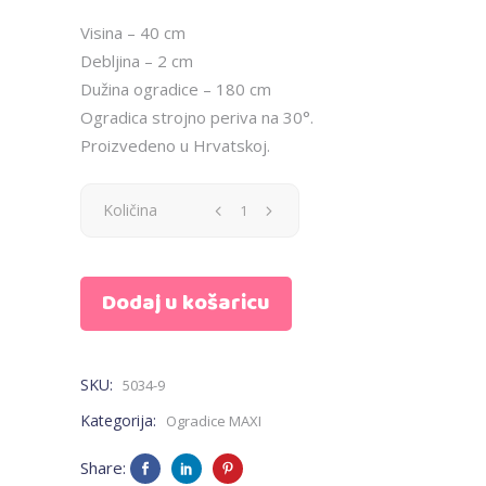
Visina – 40 cm
Debljina – 2 cm
Dužina ogradice – 180 cm
Ogradica strojno periva na 30°.
Proizvedeno u Hrvatskoj.
Ogradica
Količina
MAXI
Dodaj u košaricu
-
roza
SKU:
5034-9
mix
Kategorija:
Ogradice MAXI
zvjezdice
Share: