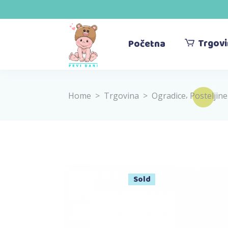
Trgov
Početna
,
Home
>
Trgovina
>
Ogradice
Posteljin
Sold