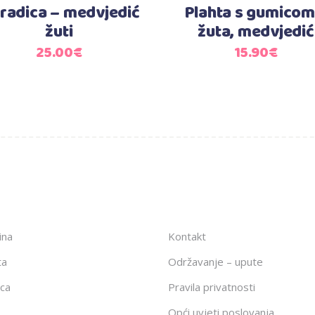
radica – medvjedić
Plahta s gumicom
žuti
žuta, medvjedić
25.00
€
15.90
€
ina
Kontakt
ta
Održavanje – upute
ca
Pravila privatnosti
Opći uvjeti poslovanja