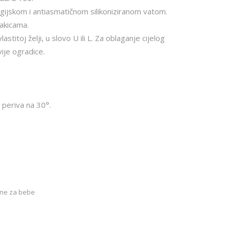
rgijskom i antiasmatičnom silikoniziranom vatom.
rakicama.
stitoj želji, u slovo U ili L. Za oblaganje cijelog
vije ogradice.
periva na 30°.
ine za bebe