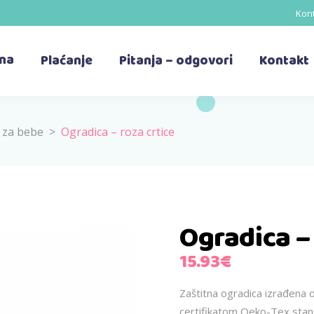
Kont
ina
Plaćanje
Pitanja – odgovori
Kontakt
e za bebe
>
Ogradica – roza crtice
Ogradica – 
15.93
€
Zaštitna ogradica izrađena
certifikatom Oeko-Tex stan