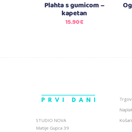
Plahta s gumicom –
Og
kapetan
15.90
€
Trgov
Napla
STUDIO NOVA
Košari
Matije Gupca 39