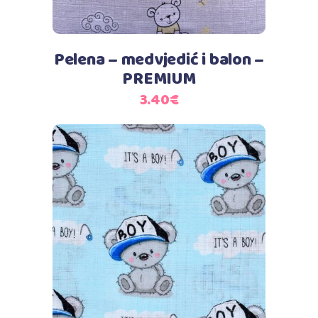
Pelena – medvjedić i balon –
PREMIUM
3.40
€
Dodaj u košaricu