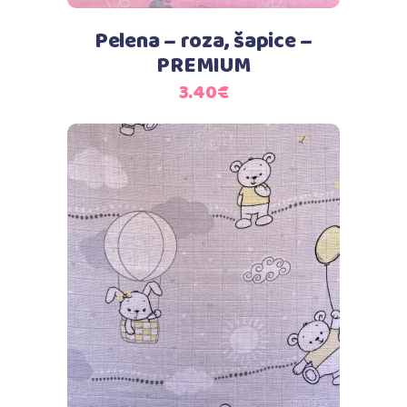
Pelena – roza, šapice –
PREMIUM
3.40
€
Dodaj u košaricu