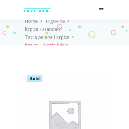
Home
>
Trgovina
>
,
Krpice - standard
Tetra pelene i krpice
>
Krpica – žirafa bijela
Sold