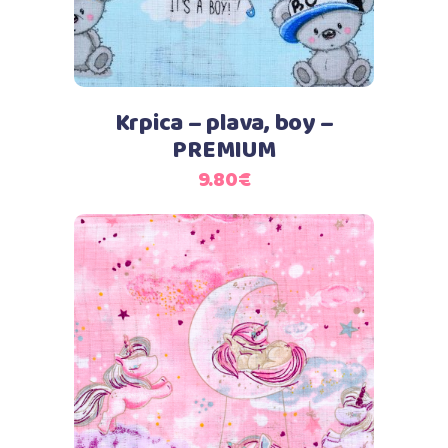
Krpica – plava, boy –
PREMIUM
9.80
€
Dodaj u košaricu