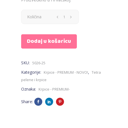
Krpica
Količina
-
Dodaj u košaricu
vlakić
-
SKU:
5026-25
PREMIUM
Kategorije:
,
Krpice - PREMIUM - NOVO!
Tetra
quantity
pelene i krpice
Oznaka:
Krpice - PREMIUM-
Share: