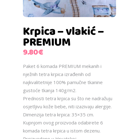
Krpica – vlakić –
PREMIUM
9.80
€
Paket 6 komada PREMIUM mekanih i
nježnih tetra krpica izrađenih od
najkvalitetnije 100% pamučne tkanine
gustoće tkanja 140g/m2.
Prednosti tetra krpica su što ne nadražuju
osjetljivu kože bebe, niti izazivaju alergije.
Dimenzija tetra krpica: 35×35 cm.
Kupnjom ovog proizvoda odabirete 6
komada tetra krpica u istom dezenu.
Proizvedeno u Hrvatskoj.