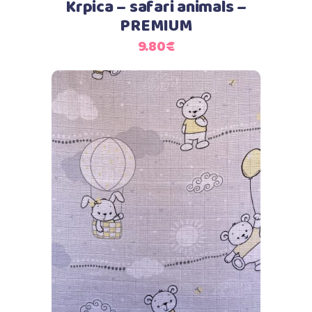
Krpica – safari animals –
PREMIUM
9.80
€
Dodaj u košaricu