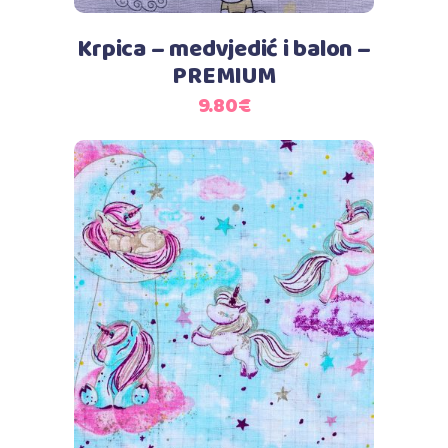
Krpica – medvjedić i balon –
PREMIUM
9.80
€
Dodaj u košaricu