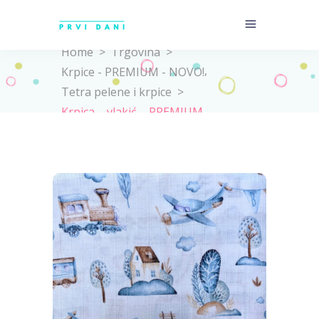
Home
>
Trgovina
>
,
Krpice - PREMIUM - NOVO!
Tetra pelene i krpice
>
Krpica – vlakić – PREMIUM