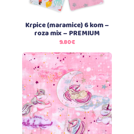
Krpice (maramice) 6 kom –
roza mix – PREMIUM
9.80
€
Dodaj u košaricu