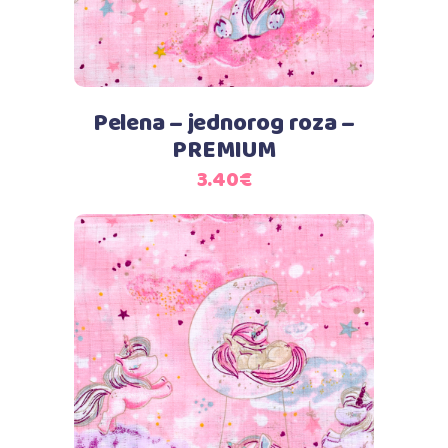
Pelena – jednorog roza –
PREMIUM
3.40
€
Dodaj u košaricu