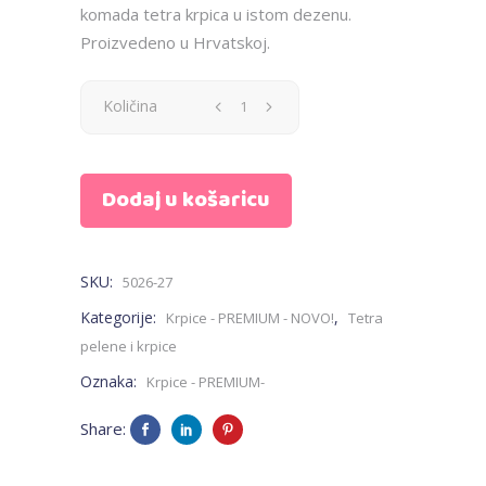
komada tetra krpica u istom dezenu.
Proizvedeno u Hrvatskoj.
Krpica
Količina
-
Dodaj u košaricu
Bambi
-
SKU:
5026-27
PREMIUM
Kategorije:
,
Krpice - PREMIUM - NOVO!
Tetra
quantity
pelene i krpice
Oznaka:
Krpice - PREMIUM-
Share: