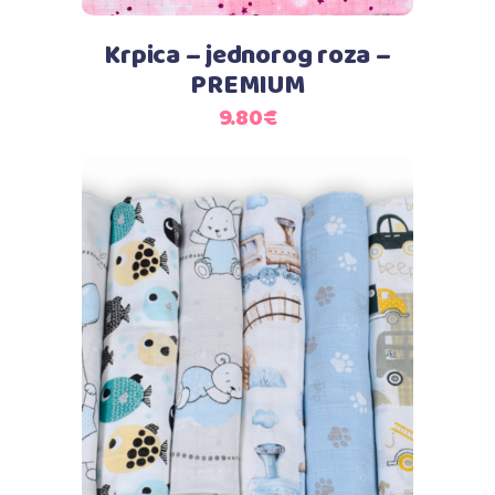
Krpica – jednorog roza –
PREMIUM
9.80
€
Dodaj u košaricu