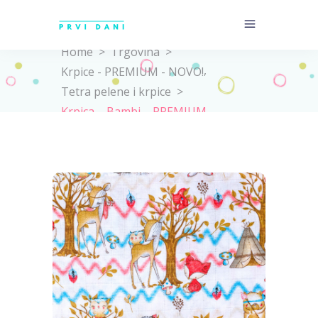
Home
>
Trgovina
>
,
Krpice - PREMIUM - NOVO!
Tetra pelene i krpice
>
Krpica – Bambi – PREMIUM