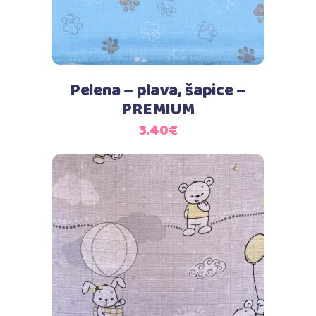
Pelena – plava, šapice –
PREMIUM
3.40
€
Dodaj u košaricu