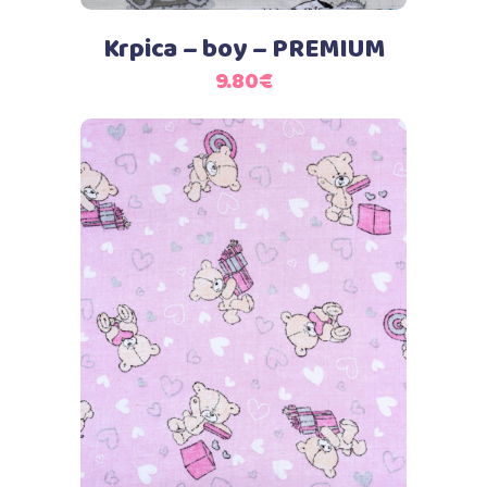
Krpica – boy – PREMIUM
9.80
€
Dodaj u košaricu