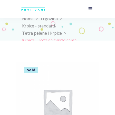
Home
>
Trgovina
>
,
Krpice - standard
Tetra pelene i krpice
>
Krpica – roza sa zvjezdicama
Sold