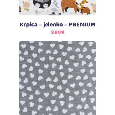
Krpica – jelenko – PREMIUM
9.80
€
Dodaj u košaricu