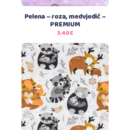
Pelena – roza, medvjedić –
PREMIUM
3.40
€
Dodaj u košaricu