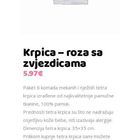
Krpica – roza sa
zvjezdicama
5.97
€
Paket 6 komada mekanih i nježnih tetra
krpica izrađene od najkvalitetnije pamučne
tkanine, 100% pamuk.
Prednosti tetra krpica su što ne nadražuju
osjetljivu kože bebe, niti izazivaju alergije.
Dimenzija tetra krpica: 35×35 cm.
Prilikom kupnje tetra krpica sami možete