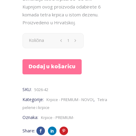
Kupnjom ovog proizvoda odabirete 6
komada tetra krpica u istom dezenu.
Proizvedeno u Hrvatskoj.
Krpica
Količina
-
Dodaj u košaricu
morske
životinjice
SKU:
5026-42
-
Kategorije:
,
Krpice - PREMIUM - NOVO!
Tetra
PREMIUM
pelene i krpice
Oznaka:
Krpice - PREMIUM-
quantity
Share: