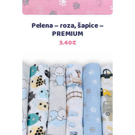
Pelena – roza, šapice –
PREMIUM
3.40
€
Dodaj u košaricu