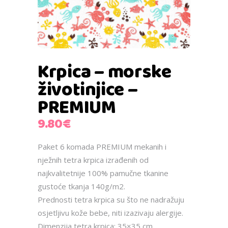
Krpica – morske
životinjice –
PREMIUM
9.80
€
Paket 6 komada PREMIUM mekanih i
nježnih tetra krpica izrađenih od
najkvalitetnije 100% pamučne tkanine
gustoće tkanja 140g/m2.
Prednosti tetra krpica su što ne nadražuju
osjetljivu kože bebe, niti izazivaju alergije.
Dimenzija tetra krpica: 35×35 cm.