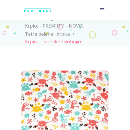
Home
>
Trgovina
>
,
Krpice - PREMIUM - NOVO!
Tetra pelene i krpice
>
Krpica – morske životinjice –
PREMIUM