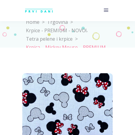
Home
>
Trgovina
>
,
Krpice - PREMIUM - NOVO!
Tetra pelene i krpice
>
Krpica – Mickey Mouse – PREMIUM