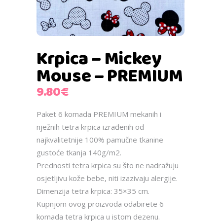
Krpica – Mickey
Mouse – PREMIUM
9.80
€
Paket 6 komada PREMIUM mekanih i
nježnih tetra krpica izrađenih od
najkvalitetnije 100% pamučne tkanine
gustoće tkanja 140g/m2.
Prednosti tetra krpica su što ne nadražuju
osjetljivu kože bebe, niti izazivaju alergije.
Dimenzija tetra krpica: 35×35 cm.
Kupnjom ovog proizvoda odabirete 6
komada tetra krpica u istom dezenu.