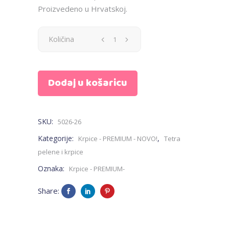
Proizvedeno u Hrvatskoj.
Krpica
Količina
-
Dodaj u košaricu
Mickey
Mouse
SKU:
5026-26
-
Kategorije:
,
Krpice - PREMIUM - NOVO!
Tetra
PREMIUM
pelene i krpice
Oznaka:
Krpice - PREMIUM-
quantity
Share: