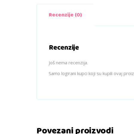
Recenzije (0)
Recenzije
Još nema recenzija.
Samo logirani kupci koji su kupili ovaj pro
Povezani proizvodi