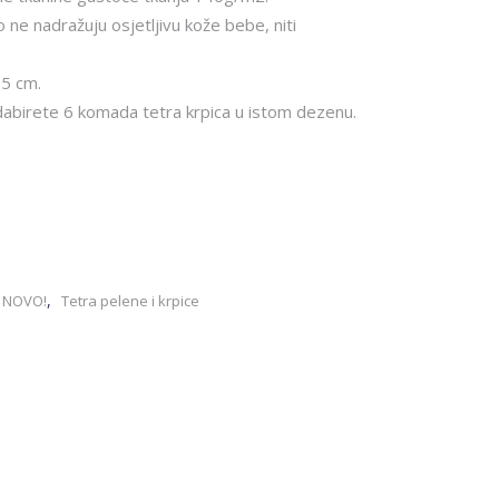
o ne nadražuju osjetljivu kože bebe, niti
35 cm.
birete 6 komada tetra krpica u istom dezenu.
,
- NOVO!
Tetra pelene i krpice