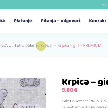
Kont
ina
Plaćanje
Pitanja – odgovori
Kontakt
,
- NOVO!
Tetra pelene i krpice
>
Krpica – girl – PREMIUM
Krpica – g
9.80
€
Paket 6 komada PREMIUM mek
najkvalitetnije 100% pamuč