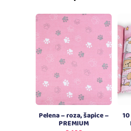
Dodaj u košaricu
Pelena – roza, šapice –
10
PREMIUM