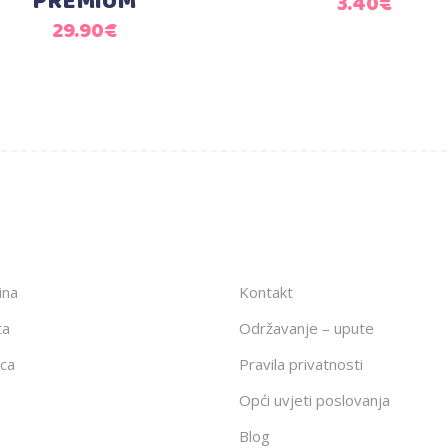
PREMIUM
3.40
€
29.90
€
ina
Kontakt
ta
Održavanje – upute
ca
Pravila privatnosti
Opći uvjeti poslovanja
Blog