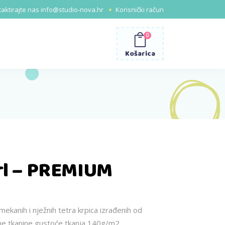
aktirajte nas
info@studio-nova.hr
Korisnički račun
0
Košarica
irl – PREMIUM
anih i nježnih tetra krpica izrađenih od
ne tkanine gustoće tkanja 140g/m2.