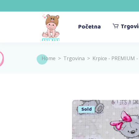
Trgov
Početna
Home
>
Trgovina
>
Krpice - PREMIUM 
Sold