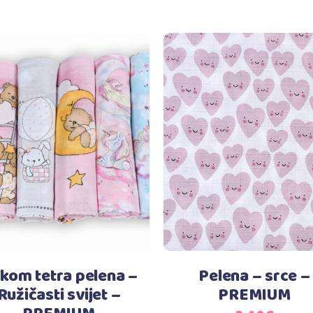
Dodaj u košaricu
Dodaj u košaricu
 kom tetra pelena –
Pelena – srce –
Ružičasti svijet –
PREMIUM