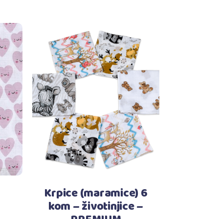
Dodaj u košaricu
Krpice (maramice) 6
kom – životinjice –