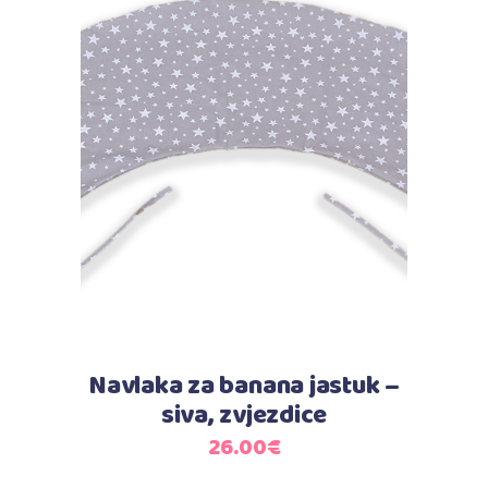
Dodaj u košaricu
Navlaka za banana jastuk –
siva, zvjezdice
26.00
€