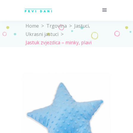
,
Home
>
Trgovina
>
Jastuci
Ukrasni jastuci
>
Jastuk zvjezdica – minky, plavi