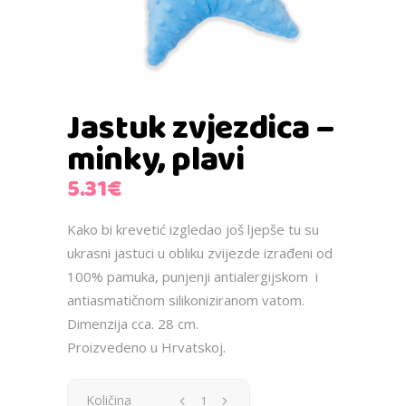
Jastuk zvjezdica –
minky, plavi
5.31
€
Kako bi krevetić izgledao još ljepše tu su
ukrasni jastuci u obliku zvijezde izrađeni od
100% pamuka, punjenji antialergijskom i
antiasmatičnom silikoniziranom vatom.
Dimenzija cca. 28 cm.
Proizvedeno u Hrvatskoj.
Jastuk
Količina