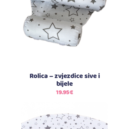
Dodaj u košaricu
Rolica – zvjezdice sive i
bijele
19.95
€