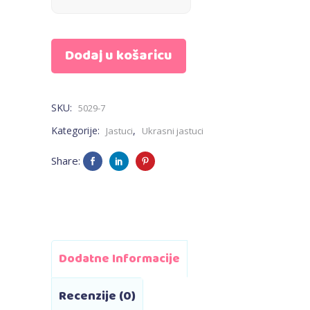
zvjezdica
Dodaj u košaricu
-
minky,
SKU:
5029-7
plavi
Kategorije:
,
Jastuci
Ukrasni jastuci
quantity
Share:
Dodatne Informacije
Recenzije (0)