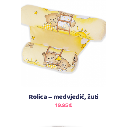
Dodaj u košaricu
Rolica – medvjedić, žuti
19.95
€