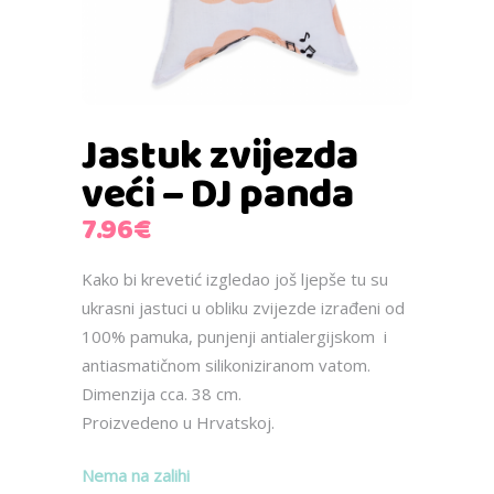
Jastuk zvijezda
veći – DJ panda
7.96
€
Kako bi krevetić izgledao još ljepše tu su
ukrasni jastuci u obliku zvijezde izrađeni od
100% pamuka, punjenji antialergijskom i
antiasmatičnom silikoniziranom vatom.
Dimenzija cca. 38 cm.
Proizvedeno u Hrvatskoj.
Nema na zalihi