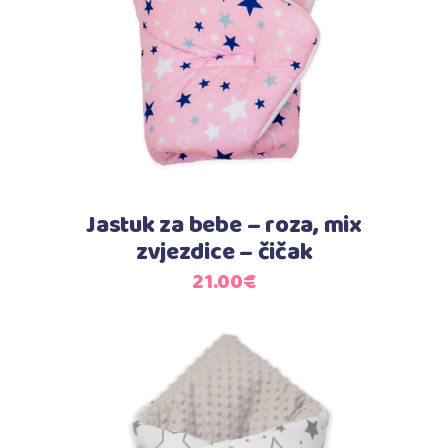
Dodaj u košaricu
Jastuk za bebe – roza, mix
zvjezdice – čičak
21.00
€