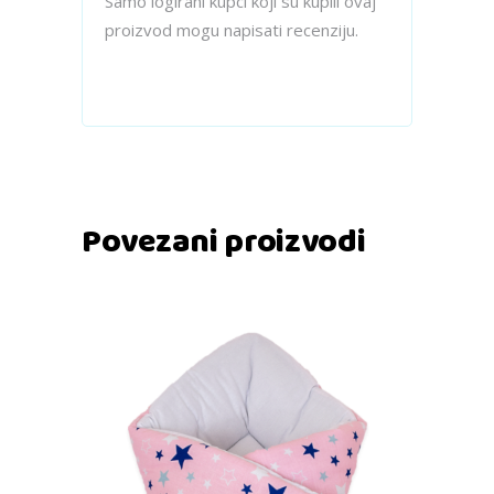
Samo logirani kupci koji su kupili ovaj
proizvod mogu napisati recenziju.
Povezani proizvodi