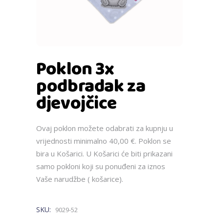
Poklon 3x
podbradak za
djevojčice
Ovaj poklon možete odabrati za kupnju u
vrijednosti minimalno 40,00 €. Poklon se
bira u Košarici. U Košarici će biti prikazani
samo pokloni koji su ponuđeni za iznos
Vaše narudžbe ( košarice).
SKU:
9029-52