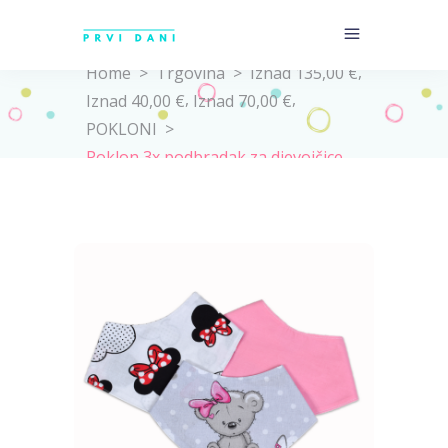
,
Home
>
Trgovina
>
Iznad 135,00 €
,
,
Iznad 40,00 €
Iznad 70,00 €
POKLONI
>
Poklon 3x podbradak za djevojčice