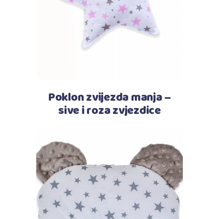
Poklon zvijezda manja –
sive i roza zvjezdice
Pročitaj više