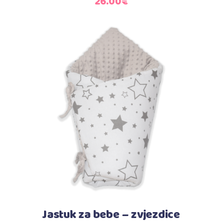
26.00
€
Dodaj u košaricu
Jastuk za bebe – zvjezdice