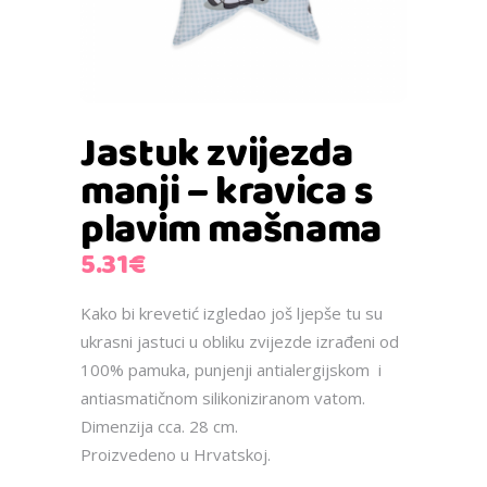
Jastuk zvijezda
manji – kravica s
plavim mašnama
5.31
€
Kako bi krevetić izgledao još ljepše tu su
ukrasni jastuci u obliku zvijezde izrađeni od
100% pamuka, punjenji antialergijskom i
antiasmatičnom silikoniziranom vatom.
Dimenzija cca. 28 cm.
Proizvedeno u Hrvatskoj.