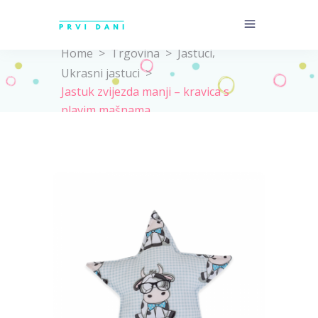
,
Home
>
Trgovina
>
Jastuci
Ukrasni jastuci
>
Jastuk zvijezda manji – kravica s
plavim mašnama