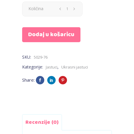
Jastuk
Količina
zvijezda
Dodaj u košaricu
manji
-
SKU:
5029-76
kravica
Kategorije:
,
Jastuci
Ukrasni jastuci
s
Share:
plavim
mašnama
quantity
Recenzije (0)