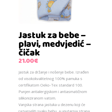
Jastuk za bebe –
plavi, medvjedić –
čičak
21.00
€
Jastuk za držanje i nošenje bebe. Izrađen
od visokokvalitetnog 100% pamuka s
certifikatom Oeko-Tex standard 100.
Punjen antialergijskom i antiasmatičnom
silikoniziranom vatom.
Vanjska strana jastuka u dezenu koji će
razveseliti svaku bebu, a unutarnja strana