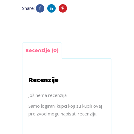
medvjedić
Share:
-
čičak
quantity
Recenzije (0)
Recenzije
Još nema recenzija.
Samo logirani kupci koji su kupili ovaj
proizvod mogu napisati recenziju.