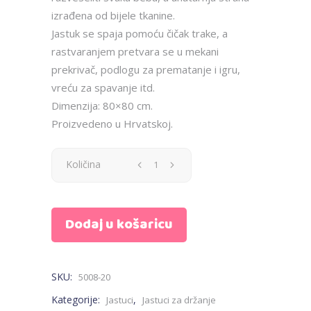
izrađena od bijele tkanine.
Jastuk se spaja pomoću čičak trake, a
rastvaranjem pretvara se u mekani
prekrivač, podlogu za prematanje i igru,
vreću za spavanje itd.
Dimenzija: 80×80 cm.
Proizvedeno u Hrvatskoj.
Jastuk
Količina
za
Dodaj u košaricu
bebe
-
SKU:
5008-20
plavi,
Kategorije:
,
Jastuci
Jastuci za držanje