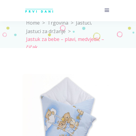
,
Home
>
Trgovina
>
Jastuci
Jastuci za držanje
>
Jastuk za bebe – plavi, medvjedić –
čičak