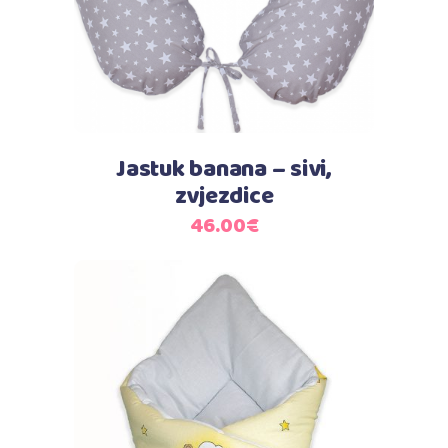
Jastuk banana – sivi,
zvjezdice
46.00
€
Dodaj u košaricu