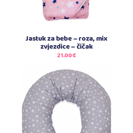
Jastuk za bebe – roza, mix
zvjezdice – čičak
21.00
€
Dodaj u košaricu