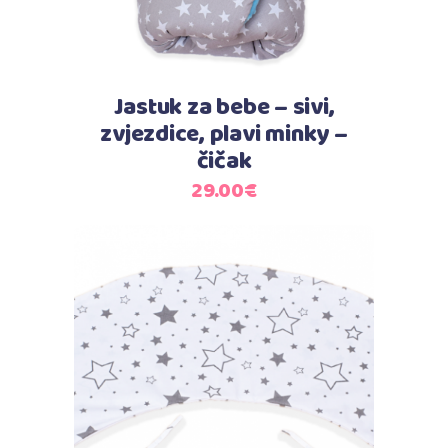
Jastuk za bebe – sivi,
zvjezdice, plavi minky –
čičak
29.00
€
Dodaj u košaricu