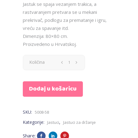
Jastuk se spaja vezanjem trakica, a
rastvaranjem pretvara se u mekani
prekrivač, podlogu za prematanje i igru,
vreću za spavanje itd.
Dimenzija: 80×80 cm.
Proizvedeno u Hrvatskoj.
Jastuk
Količina
za
Dodaj u košaricu
bebe
-
SKU:
5008-58
cirkus
Kategorije:
,
Jastuci
Jastuci za držanje
-
Share: