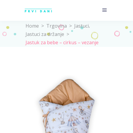
,
Home
>
Trgovina
>
Jastuci
Jastuci za držanje
>
Jastuk za bebe – cirkus – vezanje