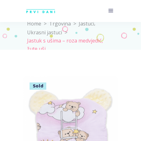
,
Home
>
Trgovina
>
Jastuci
Ukrasni jastuci
>
Jastuk s ušima – roza medvjedić,
žute uši
Sold