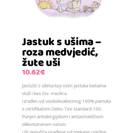
Jastuk s ušima –
roza medvjedić,
žute uši
10.62
€
Jastučić s ušima koji osim jastuka bebama
služi i kao tzv. mazilica.
Izrađen od visokokvalitetnog 100% pamuka
s certifikatom Oeko-Tex standard 100.
Punjen antialergijskom i antiasmatičnom
silikoniziranom vatom.
Uši jastučića izrađene od mekane i nježne