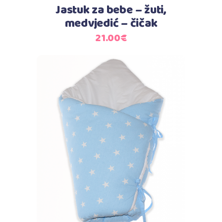
Jastuk za bebe – žuti,
medvjedić – čičak
21.00
€
Dodaj u košaricu