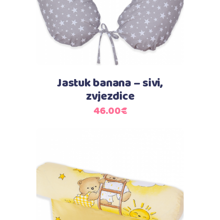
Jastuk banana – sivi,
zvjezdice
46.00
€
Dodaj u košaricu