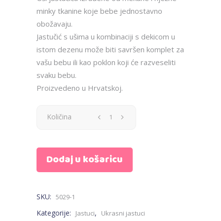
minky tkanine koje bebe jednostavno
obožavaju.
Jastučić s ušima u kombinaciji s dekicom u
istom dezenu može biti savršen komplet za
vašu bebu ili kao poklon koji će razveseliti
svaku bebu.
Proizvedeno u Hrvatskoj.
Jastuk
Količina
s
Dodaj u košaricu
ušima
-
SKU:
5029-1
roza,
Kategorije:
,
Jastuci
Ukrasni jastuci