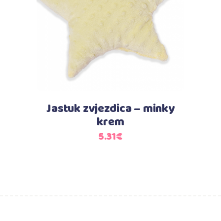
Dodaj u košaricu
Jastuk zvjezdica – minky
krem
5.31
€