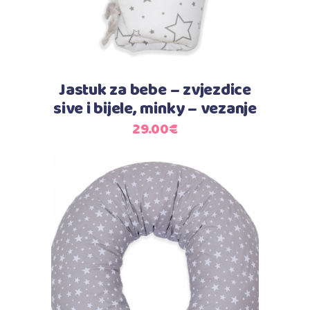
Jastuk za bebe – zvjezdice
sive i bijele, minky – vezanje
29.00
€
Dodaj u košaricu