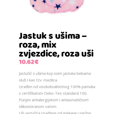
Jastuk s ušima –
roza, mix
zvjezdice, roza uši
10.62
€
Jastučić s ušima koji osim jastuka bebama
služi i kao tzv. mazilica.
Izrađen od visokokvalitetnog 100% pamuka
s certifikatom Oeko-Tex standard 100.
Punjen antialergijskom i antiasmatičnom
silikoniziranom vatom.
Uši jastučića izrađene od mekane i nježne