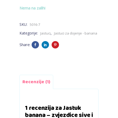
Nema na zalihi
SKU:
5016-7
Kategorije:
,
Jastuci
Jastuci za dojenje - banana
Share:
Recenzije (1)
1 recenzija za
Jastuk
banana – zvjezdice sive i