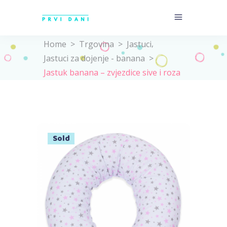
,
Home
>
Trgovina
>
Jastuci
Jastuci za dojenje - banana
>
Jastuk banana – zvjezdice sive i roza
Sold