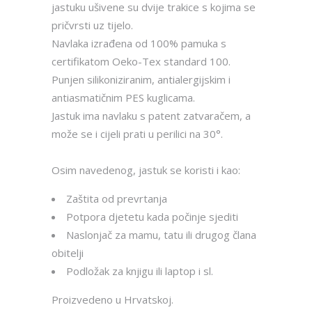
jastuku ušivene su dvije trakice s kojima se
pričvrsti uz tijelo.
Navlaka izrađena od 100% pamuka s
certifikatom Oeko-Tex standard 100.
Punjen silikoniziranim, antialergijskim i
antiasmatičnim PES kuglicama.
Jastuk ima navlaku s patent zatvaračem, a
može se i cijeli prati u perilici na 30°.
Osim navedenog, jastuk se koristi i kao:
Zaštita od prevrtanja
Potpora djetetu kada počinje sjediti
Naslonjač za mamu, tatu ili drugog člana
obitelji
Podložak za knjigu ili laptop i sl.
Proizvedeno u Hrvatskoj.