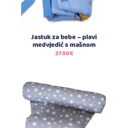
Jastuk za bebe – plavi
medvjedić s mašnom
27.50
€
Dodaj u košaricu