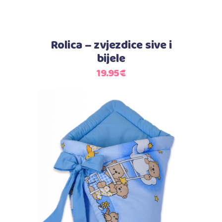
Rolica – zvjezdice sive i
bijele
19.95
€
Dodaj u košaricu