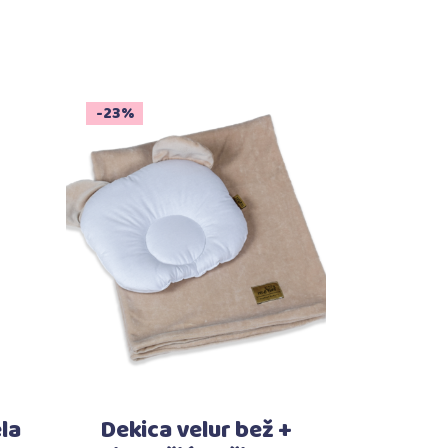
-23%
Dodaj u košaricu
ela
Dekica velur bež +