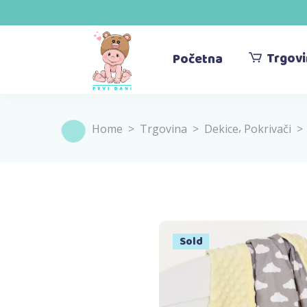
Trgov
Početna
,
Home
>
Trgovina
>
Dekice
Pokrivači
Sold