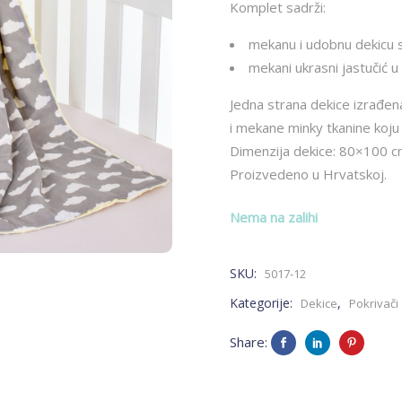
Komplet sadrži:
mekanu i udobnu dekicu sa
mekani ukrasni jastučić u
Jedna strana dekice izrađe
i mekane minky tkanine koj
Dimenzija dekice: 80×100 
Proizvedeno u Hrvatskoj.
Nema na zalihi
SKU:
5017-12
Kategorije:
,
Dekice
Pokrivači
Share: