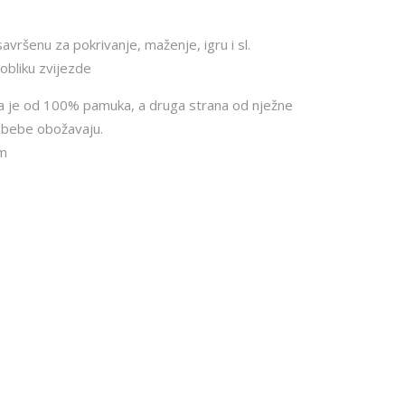
vršenu za pokrivanje, maženje, igru i sl.
 obliku zvijezde
na je od 100% pamuka, a druga strana od nježne
u bebe obožavaju.
cm