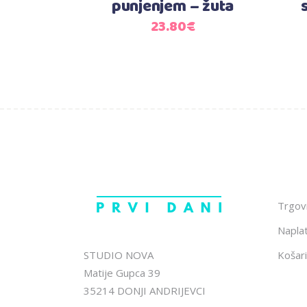
punjenjem – žuta
23.80
€
Trgov
Napla
STUDIO NOVA
Košari
Matije Gupca 39
35214 DONJI ANDRIJEVCI