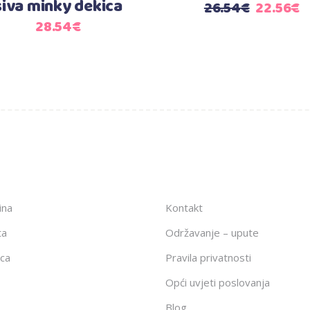
siva minky dekica
Izvorna
T
26.54
€
22.56
€
cijena
c
28.54
€
bila
je
je:
2
26.54€.
ina
Kontakt
ta
Održavanje – upute
ca
Pravila privatnosti
Opći uvjeti poslovanja
Blog