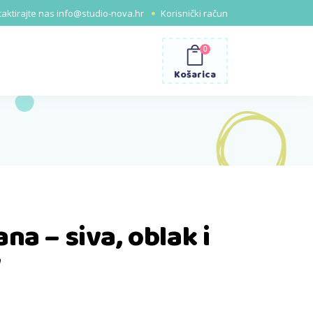
aktirajte nas
info@studio-nova.hr
Korisnički račun
0
Košarica
na – siva, oblak i
y