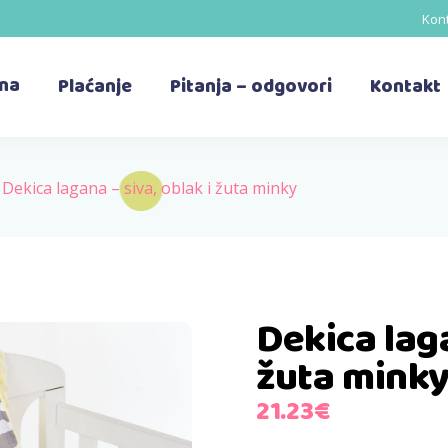
Kont
ina
Plaćanje
Pitanja – odgovori
Kontakt
>
Dekica lagana – siva, oblak i žuta minky
Dekica laga
žuta mink
21.23
€