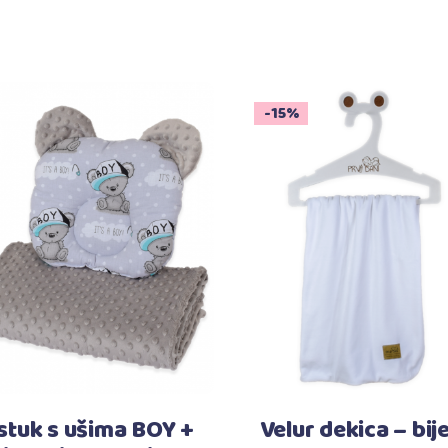
-15%
Dodaj u košaricu
Dodaj u košaricu
stuk s ušima BOY +
Velur dekica – bij