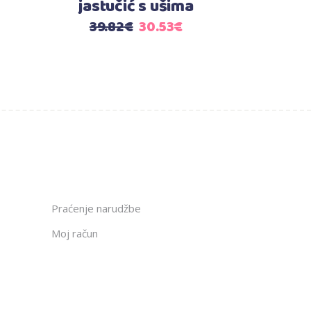
jastučić s ušima
renutna
ijena
Izvorna
Trenutna
39.82
€
30.53
€
:
cijena
cijena
2.56€.
bila
je:
je:
30.53€.
39.82€.
Praćenje narudžbe
Moj račun