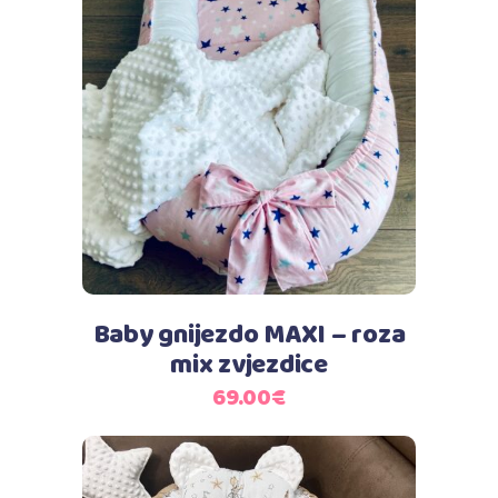
Dodaj u košaricu
Baby gnijezdo MAXI – roza
mix zvjezdice
69.00
€