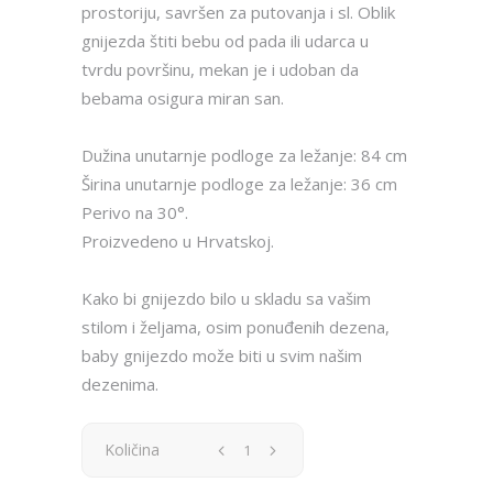
prostoriju, savršen za putovanja i sl. Oblik
gnijezda štiti bebu od pada ili udarca u
tvrdu površinu, mekan je i udoban da
bebama osigura miran san.
Dužina unutarnje podloge za ležanje: 84 cm
Širina unutarnje podloge za ležanje: 36 cm
Perivo na 30°.
Proizvedeno u Hrvatskoj.
Kako bi gnijezdo bilo u skladu sa vašim
stilom i željama, osim ponuđenih dezena,
baby gnijezdo može biti u svim našim
dezenima.
Baby
Količina