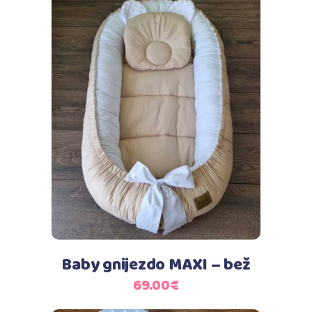
Dodaj u košaricu
Baby gnijezdo MAXI – bež
69.00
€