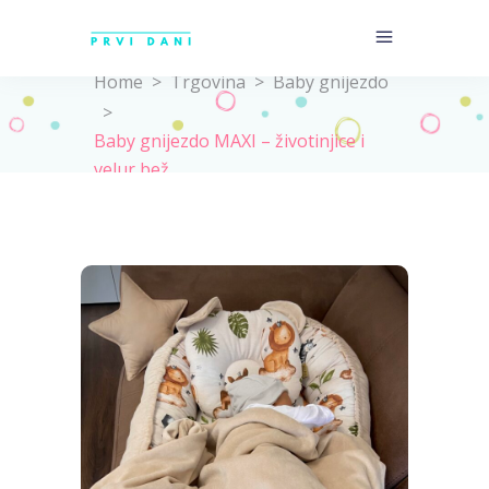
Home
>
Trgovina
>
Baby gnijezdo
>
Baby gnijezdo MAXI – životinjice i
velur bež