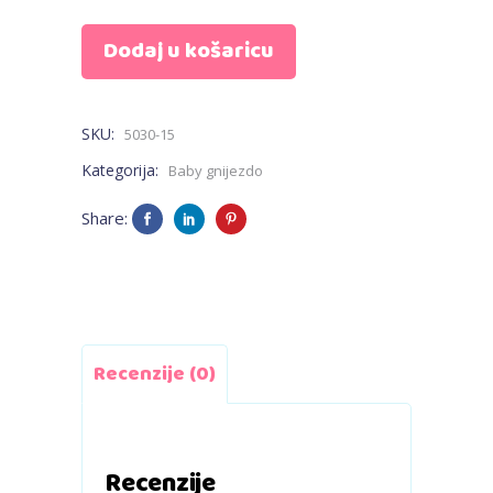
gnijezdo
Dodaj u košaricu
MAXI
-
SKU:
5030-15
životinjice
Kategorija:
Baby gnijezdo
i
Share:
velur
bež
quantity
Recenzije (0)
Recenzije