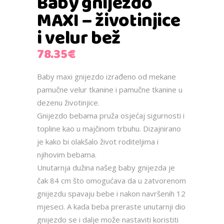
Baby gnijezdo
MAXI – životinjice
i velur bež
78.35
€
Baby maxi gnijezdo izrađeno od mekane
pamučne velur tkanine i pamučne tkanine u
dezenu životinjice.
Gnijezdo bebama pruža osjećaj sigurnosti i
topline kao u majčinom trbuhu. Dizajnirano
je kako bi olakšalo život roditeljima i
njihovim bebama.
Unutarnja dužina našeg baby gnijezda je
čak 84 cm što omogućava da u zatvorenom
gnijezdu spavaju bebe i nakon navršenih 12
mjeseci. A kada beba preraste unutarnji dio
gnijezdo se i dalje može nastaviti koristiti