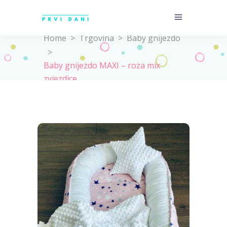
Home
>
Trgovina
>
Baby gnijezdo
>
Baby gnijezdo MAXI – roza mix
zvjezdice