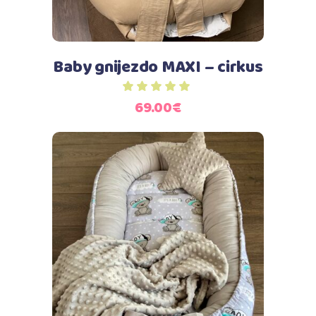
Baby gnijezdo MAXI – cirkus
69.00
€
Dodaj u košaricu