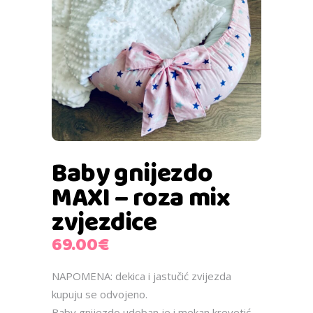
Baby gnijezdo
MAXI – roza mix
zvjezdice
69.00
€
NAPOMENA: dekica i jastučić zvijezda
kupuju se odvojeno.
Baby gnijezdo udoban je i mekan krevetić