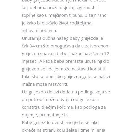
koji bebama pruža osjećaj sigurnosti i
topline kao u majčinom trbuhu. Dizajnirano
je kako bi olakšalo život roditeljima i
njihovim bebama.
Unutarnja dužina našeg baby gnijezda je
čak 84 cm što omogućava da u zatvorenom
gnijezdu spavaju bebe i nakon navršenih 12
mjeseci. A kada beba preraste unutarnji dio
gnijezdo se i dalje može nastaviti koristiti
tako što se donji dio gnijezda gdje se nalazi
mašna može rastvoriti.
Uz gnijezdo dolazi dodatna podloga koja se
po potrebi može odvojiti od gnijezda i
koristiti u dječjim kolicima, kao podloga za
dojenje, prematanje i sl.
Baby gnijezdo dvostrano je te se lako
okreće na stranu koju želite i time mijenja