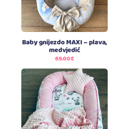
Baby gnijezdo MAXI – plava,
medvjedić
69.00
€
Dodaj u košaricu