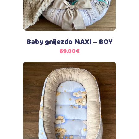
Baby gnijezdo MAXI – BOY
69.00
€
Dodaj u košaricu